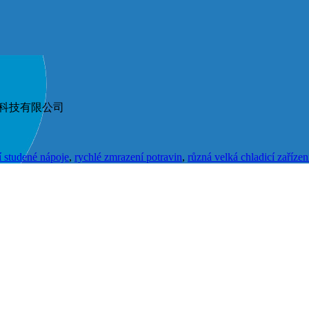
通博朗节能科技有限公司
 studené nápoje
,
rychlé zmrazení potravin
,
různá velká chladicí zařízen