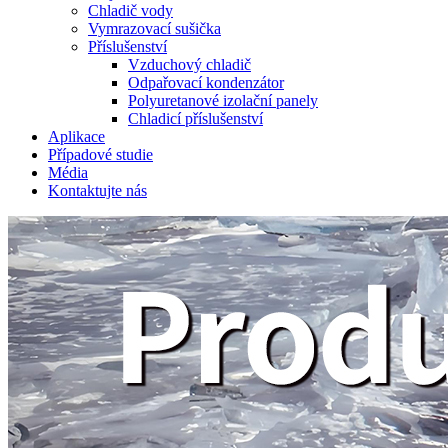
Chladič vody
Vymrazovací sušička
Příslušenství
Vzduchový chladič
Odpařovací kondenzátor
Polyuretanové izolační panely
Chladicí příslušenství
Aplikace
Případové studie
Média
Kontaktujte nás