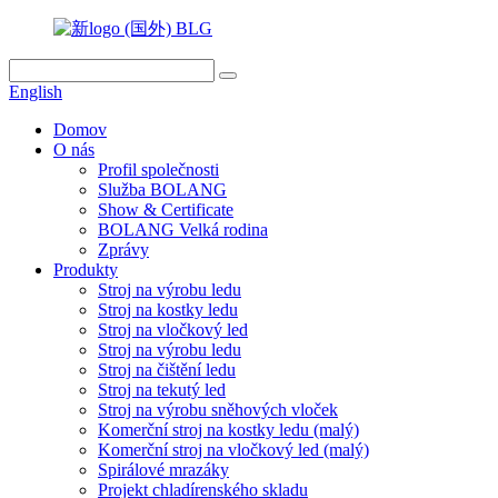
English
Domov
O nás
Profil společnosti
Služba BOLANG
Show & Certificate
BOLANG Velká rodina
Zprávy
Produkty
Stroj na výrobu ledu
Stroj na kostky ledu
Stroj na vločkový led
Stroj na výrobu ledu
Stroj na čištění ledu
Stroj na tekutý led
Stroj na výrobu sněhových vloček
Komerční stroj na kostky ledu (malý)
Komerční stroj na vločkový led (malý)
Spirálové mrazáky
Projekt chladírenského skladu