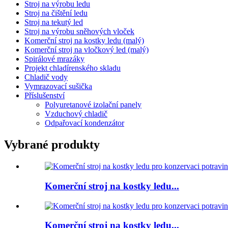
Stroj na výrobu ledu
Stroj na čištění ledu
Stroj na tekutý led
Stroj na výrobu sněhových vloček
Komerční stroj na kostky ledu (malý)
Komerční stroj na vločkový led (malý)
Spirálové mrazáky
Projekt chladírenského skladu
Chladič vody
Vymrazovací sušička
Příslušenství
Polyuretanové izolační panely
Vzduchový chladič
Odpařovací kondenzátor
Vybrané produkty
Komerční stroj na kostky ledu...
Komerční stroj na kostky ledu...