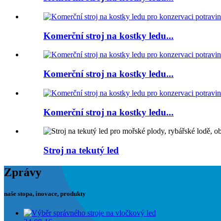
Komerční stroj na kostky ledu...
Komerční stroj na kostky ledu...
Komerční stroj na kostky ledu...
Stroj na tekutý led
Zprávy
naše stopa, inovace, produkty