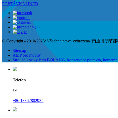
POPTÁVKA HNED
© Copyright - 2010-2025: Všechna práva vyhrazena. 南
Sitemap
AMP pro mobily
Stroj na kostky ledu BOLANG
,
konzervace potravin
,
komerční
Telefon
Tel
+86 18862802935