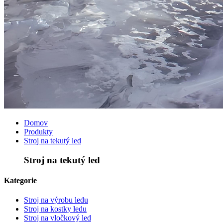
Domov
Produkty
Stroj na tekutý led
Stroj na tekutý led
Kategorie
Stroj na výrobu ledu
Stroj na kostky ledu
Stroj na vločkový led