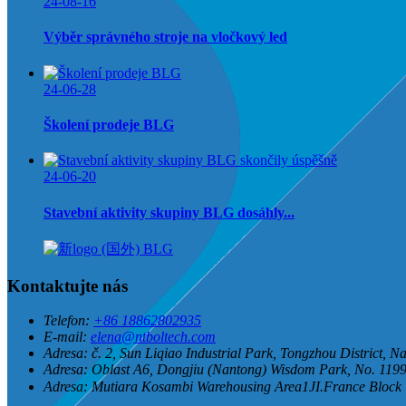
24-08-16
Výběr správného stroje na vločkový led
24-06-28
Školení prodeje BLG
24-06-20
Stavební aktivity skupiny BLG dosáhly...
Kontaktujte nás
Telefon:
+86 18862802935
E-mail:
elena@ntboltech.com
Adresa:
č. 2, Sun Liqiao Industrial Park, Tongzhou District, N
Adresa:
Oblast A6, Dongjiu (Nantong) Wisdom Park, No. 1199
Adresa:
Mutiara Kosambi Warehousing Area1JI.France Bloc