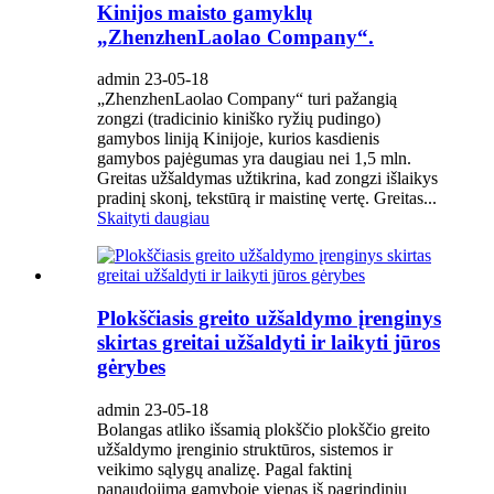
Kinijos maisto gamyklų
„ZhenzhenLaolao Company“.
admin 23-05-18
„ZhenzhenLaolao Company“ turi pažangią
zongzi (tradicinio kiniško ryžių pudingo)
gamybos liniją Kinijoje, kurios kasdienis
gamybos pajėgumas yra daugiau nei 1,5 mln.
Greitas užšaldymas užtikrina, kad zongzi išlaikys
pradinį skonį, tekstūrą ir maistinę vertę. Greitas...
Skaityti daugiau
Plokščiasis greito užšaldymo įrenginys
skirtas greitai užšaldyti ir laikyti jūros
gėrybes
admin 23-05-18
Bolangas atliko išsamią plokščio plokščio greito
užšaldymo įrenginio struktūros, sistemos ir
veikimo sąlygų analizę. Pagal faktinį
panaudojimą gamyboje vienas iš pagrindinių