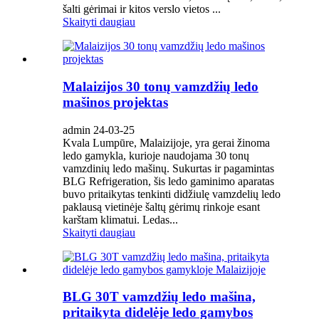
šalti gėrimai ir kitos verslo vietos ...
Skaityti daugiau
Malaizijos 30 tonų vamzdžių ledo
mašinos projektas
admin 24-03-25
Kvala Lumpūre, Malaizijoje, yra gerai žinoma
ledo gamykla, kurioje naudojama 30 tonų
vamzdinių ledo mašinų. Sukurtas ir pagamintas
BLG Refrigeration, šis ledo gaminimo aparatas
buvo pritaikytas tenkinti didžiulę vamzdelių ledo
paklausą vietinėje šaltų gėrimų rinkoje esant
karštam klimatui. Ledas...
Skaityti daugiau
BLG 30T vamzdžių ledo mašina,
pritaikyta didelėje ledo gamybos