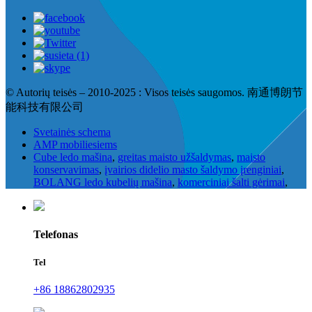
© Autorių teisės – 2010-2025 : Visos teisės saugomos. 南通博朗节
能科技有限公司
Svetainės schema
AMP mobiliesiems
Cube ledo mašina
,
greitas maisto užšaldymas
,
maisto
konservavimas
,
įvairios didelio masto šaldymo įrenginiai
,
BOLANG ledo kubelių mašina
,
komerciniai šalti gėrimai
,
Telefonas
Tel
+86 18862802935