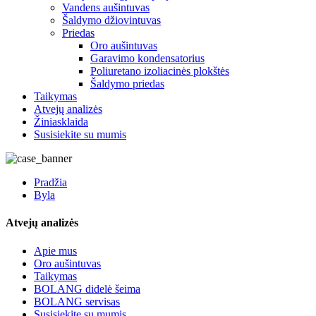
Vandens aušintuvas
Šaldymo džiovintuvas
Priedas
Oro aušintuvas
Garavimo kondensatorius
Poliuretano izoliacinės plokštės
Šaldymo priedas
Taikymas
Atvejų analizės
Žiniasklaida
Susisiekite su mumis
Pradžia
Byla
Atvejų analizės
Apie mus
Oro aušintuvas
Taikymas
BOLANG didelė šeima
BOLANG servisas
Susisiekite su mumis