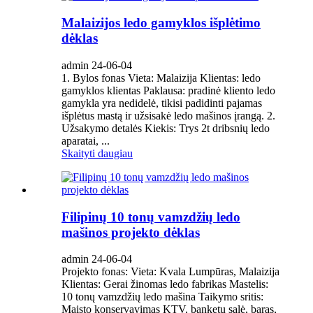
Malaizijos ledo gamyklos išplėtimo
dėklas
admin 24-06-04
1. Bylos fonas Vieta: Malaizija Klientas: ledo
gamyklos klientas Paklausa: pradinė kliento ledo
gamykla yra nedidelė, tikisi padidinti pajamas
išplėtus mastą ir užsisakė ledo mašinos įrangą. 2.
Užsakymo detalės Kiekis: Trys 2t dribsnių ledo
aparatai, ...
Skaityti daugiau
Filipinų 10 tonų vamzdžių ledo
mašinos projekto dėklas
admin 24-06-04
Projekto fonas: Vieta: Kvala Lumpūras, Malaizija
Klientas: Gerai žinomas ledo fabrikas Mastelis:
10 tonų vamzdžių ledo mašina Taikymo sritis:
Maisto konservavimas KTV, banketų salė, baras,