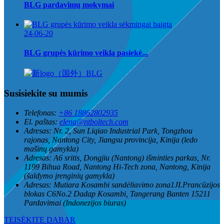
BLG pardavimų mokymai
24-06-20
BLG grupės kūrimo veikla pasiekė...
Susisiekite su mumis
Telefonas:
+86 18862802935
El. paštas:
elena@ntboltech.com
Adresas:
Nr. 2, Sun Liqiao Industrial Park, Tongzhou
rajonas, Nantong City, Jiangsu provincija, Kinija (ledo
mašinų gamykla)
Adresas:
A6 sritis, Dongjiu (Nantong) išminties parkas, Nr.
1199 Bihua Road, Nantong Hi-Tech zona, Nantong, Kinija
(šaldymo įrenginių gamykla)
Adresas:
Mutiara Kosambi sandėliavimo zona1JI.Prancūzijos
blokas C6No.2 Dadap Kosambi, Tangerang Banten 15211
Pardavimai (Indonezijos biuras)
TEISĖKITE DABAR