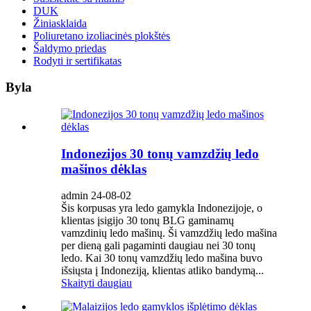
DUK
Žiniasklaida
Poliuretano izoliacinės plokštės
Šaldymo priedas
Rodyti ir sertifikatas
Byla
Indonezijos 30 tonų vamzdžių ledo
mašinos dėklas
admin 24-08-02
Šis korpusas yra ledo gamykla Indonezijoje, o
klientas įsigijo 30 tonų BLG gaminamų
vamzdinių ledo mašinų. Ši vamzdžių ledo mašina
per dieną gali pagaminti daugiau nei 30 tonų
ledo. Kai 30 tonų vamzdžių ledo mašina buvo
išsiųsta į Indoneziją, klientas atliko bandymą...
Skaityti daugiau