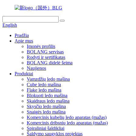
English
Pradžia
Apie mus
Įmonės profilis
BOLANG servisas
Rodyti ir sertifikatas
BOLANG didelė šeima
Naujienos
Produktai
Vamzdžių ledo mašina
Cube ledo mašina
Flake ledo mašina
Blokuoti ledo mašiną
Skaidraus ledo mašina
Skysčio ledo mašina
Snaigės ledo mašina
Komercinis kubelių ledo aparatas (mažas)
Komercinis dribsnių ledo aparatas (mažas)
Spiraliniai šaldikliai
Šaldymo saugyklos projektas