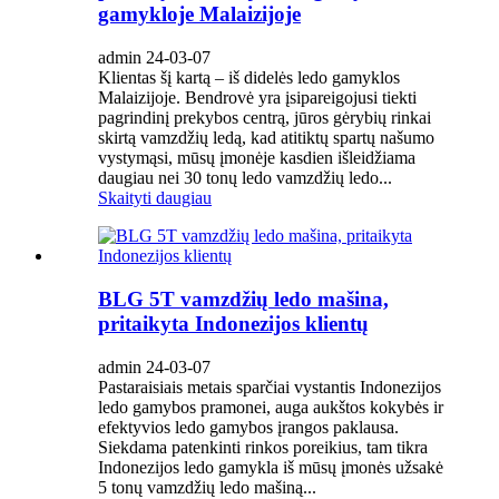
gamykloje Malaizijoje
admin 24-03-07
Klientas šį kartą – iš didelės ledo gamyklos
Malaizijoje. Bendrovė yra įsipareigojusi tiekti
pagrindinį prekybos centrą, jūros gėrybių rinkai
skirtą vamzdžių ledą, kad atitiktų spartų našumo
vystymąsi, mūsų įmonėje kasdien išleidžiama
daugiau nei 30 tonų ledo vamzdžių ledo...
Skaityti daugiau
BLG 5T vamzdžių ledo mašina,
pritaikyta Indonezijos klientų
admin 24-03-07
Pastaraisiais metais sparčiai vystantis Indonezijos
ledo gamybos pramonei, auga aukštos kokybės ir
efektyvios ledo gamybos įrangos paklausa.
Siekdama patenkinti rinkos poreikius, tam tikra
Indonezijos ledo gamykla iš mūsų įmonės užsakė
5 tonų vamzdžių ledo mašiną...