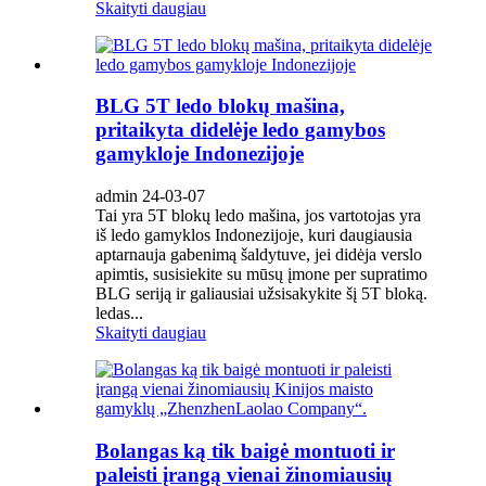
Skaityti daugiau
BLG 5T ledo blokų mašina,
pritaikyta didelėje ledo gamybos
gamykloje Indonezijoje
admin 24-03-07
Tai yra 5T blokų ledo mašina, jos vartotojas yra
iš ledo gamyklos Indonezijoje, kuri daugiausia
aptarnauja gabenimą šaldytuve, jei didėja verslo
apimtis, susisiekite su mūsų įmone per supratimo
BLG seriją ir galiausiai užsisakykite šį 5T bloką.
ledas...
Skaityti daugiau
Bolangas ką tik baigė montuoti ir
paleisti įrangą vienai žinomiausių