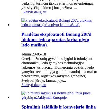
veiksnių, turinčių įtakos energijos suvartojimui,
yra skysčių tiekimo į butą režimas ...
Skaityti daugiau
Pradėtas eksploatuoti Bolang 20t/d
blokinis ledo aparatas (arba plytų
ledo mašina).
admin 23-05-18
Gerėjant žmonių gyvenimo lygiui ir tobulėjant
ekonomikai, ledo gamybos technologijos
taikomos vis plačiau. Komerciniu požiūriu ledo
gamybos technologija gali būti naudojama maisto
perdirbimui, logistikos šaldymo grandinei,
žvejybai jūroje, farmacijoje...
Skaityti daugiau
Spiralinis šaldiklis ir konvejerio linija