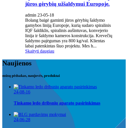
jūros gėrybių užšaldymui Europoje.
admin 23-05-18
Bolang baigė gaminti jūros gėrybių šaldymo
gamybos liniją Europoje, kurią sudaro spiralinis
IQF šaldiklis, spiralinis aušintuvas, konvejerio
linija ir šaldymo kameros konstrukcija. Krevečių
šaldymo pajėgumas yra 800 kg/val. Klientas
labai patenkintas šiuo projektu. Mes h...
Skaityti daugiau
Naujienos
mūsų pėdsakas, naujovės, produktai
24-08-16
Tinkamo ledo dribsnių aparato pasirinkimas
24-06-28