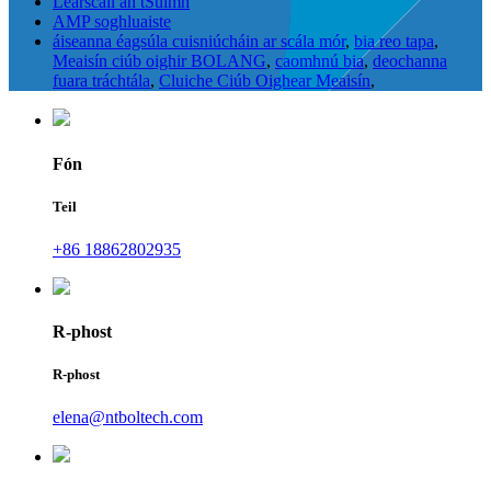
Léarscáil an tSuímh
AMP soghluaiste
áiseanna éagsúla cuisniúcháin ar scála mór
,
bia reo tapa
,
Meaisín ciúb oighir BOLANG
,
caomhnú bia
,
deochanna
fuara tráchtála
,
Cluiche Ciúb Oighear Meaisín
,
Fón
Teil
+86 18862802935
R-phost
R-phost
elena@ntboltech.com