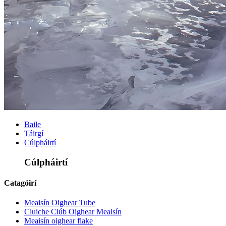
Baile
Táirgí
Cúlpháirtí
Cúlpháirtí
Catagóirí
Meaisín Oighear Tube
Cluiche Ciúb Oighear Meaisín
Meaisín oighear flake