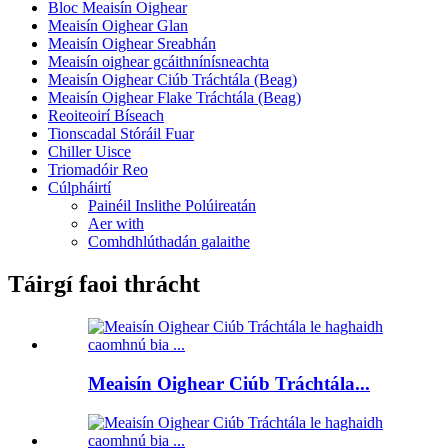
Bloc Meaisín Oighear
Meaisín Oighear Glan
Meaisín Oighear Sreabhán
Meaisín oighear gcáithnínísneachta
Meaisín Oighear Ciúb Tráchtála (Beag)
Meaisín Oighear Flake Tráchtála (Beag)
Reoiteoirí Bíseach
Tionscadal Stóráil Fuar
Chiller Uisce
Triomadóir Reo
Cúlpháirtí
Painéil Inslithe Polúireatán
Aer with
Comhdhlúthadán galaithe
Táirgí faoi thrácht
Meaisín Oighear Ciúb Tráchtála...