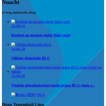
Nuacht
ár lorg, nuálaíocht, táirgí
24-08-16
Roghnú an meaisín oighir flake ceart
24-06-28
Oiliúint díolacháin BLG
24-06-20
Tháinig gníomhaíochtaí tógála grúpa BLG chuig s...
Déan Teagmháil Linn