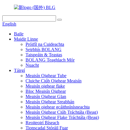
English
Baile
Maidir Linne
Próifíl na Cuideachta
Seirbhís BOLANG
Taispeáin & Teastas
BOLANG Teaghlach Mór
Nuacht
Táirgí
Meaisín Oighear Tube
Cluiche Ciúb Oighear Meaisín
Meaisín oighear flake
Bloc Meaisín Oighear
Meaisín Oighear Glan
Meaisín Oighear Sreabhán
Meaisín oighear gcáithnínísneachta
Meaisín Oighear Ciúb Tráchtála (Beag)
Meaisín Oighear Flake Tráchtála (Beag)
Reoiteoirí Bíseach
Tionscadal Stóráil Fuar