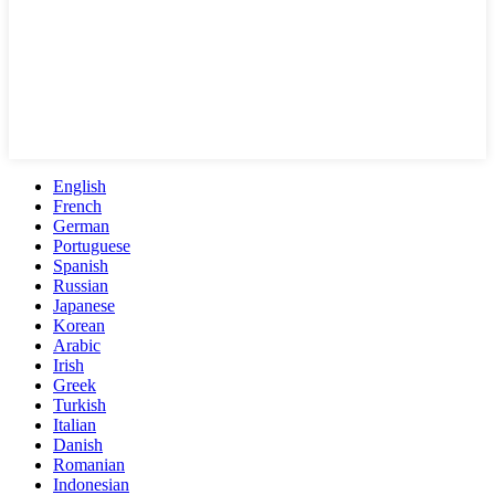
English
French
German
Portuguese
Spanish
Russian
Japanese
Korean
Arabic
Irish
Greek
Turkish
Italian
Danish
Romanian
Indonesian