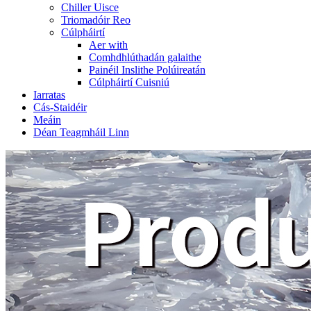
Chiller Uisce
Triomadóir Reo
Cúlpháirtí
Aer with
Comhdhlúthadán galaithe
Painéil Inslithe Polúireatán
Cúlpháirtí Cuisniú
Iarratas
Cás-Staidéir
Meáin
Déan Teagmháil Linn