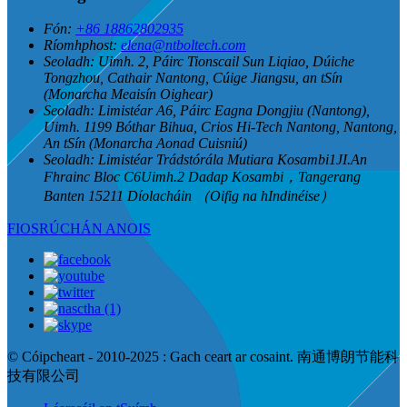
Fón:
+86 18862802935
Ríomhphost:
elena@ntboltech.com
Seoladh:
Uimh. 2, Páirc Tionscail Sun Liqiao, Dúiche
Tongzhou, Cathair Nantong, Cúige Jiangsu, an tSín
(Monarcha Meaisín Oighear)
Seoladh:
Limistéar A6, Páirc Eagna Dongjiu (Nantong),
Uimh. 1199 Bóthar Bihua, Crios Hi-Tech Nantong, Nantong,
An tSín (Monarcha Aonad Cuisniú)
Seoladh:
Limistéar Trádstórála Mutiara Kosambi1JI.An
Fhrainc Bloc C6Uimh.2 Dadap Kosambi，Tangerang
Banten 15211 Díolacháin （Oifig na hIndinéise）
FIOSRÚCHÁN ANOIS
© Cóipcheart - 2010-2025 : Gach ceart ar cosaint. 南通博朗节能科
技有限公司