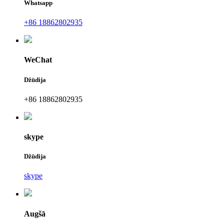
Whatsapp
+86 18862802935
WeChat
Džūdija
+86 18862802935
skype
Džūdija
skype
Augšā