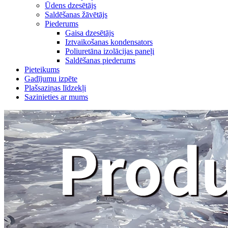
Ūdens dzesētājs
Saldēšanas žāvētājs
Piederums
Gaisa dzesētājs
Iztvaikošanas kondensators
Poliuretāna izolācijas paneļi
Saldēšanas piederums
Pieteikums
Gadījumu izpēte
Plašsaziņas līdzekļi
Sazinieties ar mums