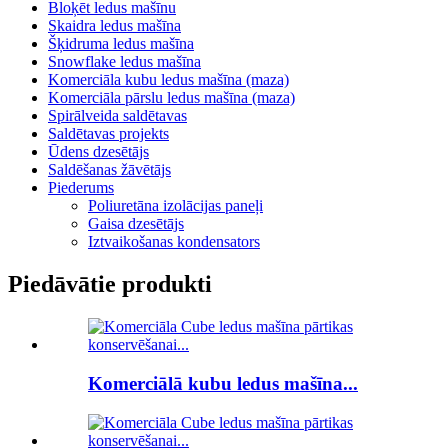
Bloķēt ledus mašīnu
Skaidra ledus mašīna
Šķidruma ledus mašīna
Snowflake ledus mašīna
Komerciāla kubu ledus mašīna (maza)
Komerciāla pārslu ledus mašīna (maza)
Spirālveida saldētavas
Saldētavas projekts
Ūdens dzesētājs
Saldēšanas žāvētājs
Piederums
Poliuretāna izolācijas paneļi
Gaisa dzesētājs
Iztvaikošanas kondensators
Piedāvātie produkti
Komerciālā kubu ledus mašīna...