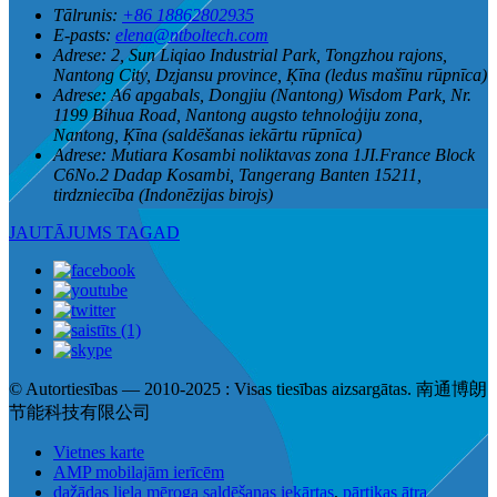
Tālrunis:
+86 18862802935
E-pasts:
elena@ntboltech.com
Adrese:
2, Sun Liqiao Industrial Park, Tongzhou rajons,
Nantong City, Dzjansu province, Ķīna (ledus mašīnu rūpnīca)
Adrese:
A6 apgabals, Dongjiu (Nantong) Wisdom Park, Nr.
1199 Bihua Road, Nantong augsto tehnoloģiju zona,
Nantong, Ķīna (saldēšanas iekārtu rūpnīca)
Adrese:
Mutiara Kosambi noliktavas zona 1JI.France Block
C6No.2 Dadap Kosambi, Tangerang Banten 15211,
tirdzniecība (Indonēzijas birojs)
JAUTĀJUMS TAGAD
© Autortiesības — 2010-2025 : Visas tiesības aizsargātas. 南通博朗
节能科技有限公司
Vietnes karte
AMP mobilajām ierīcēm
dažādas liela mēroga saldēšanas iekārtas
,
pārtikas ātra