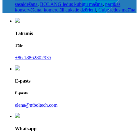
sasaldēšana
,
BOLANG ledus kubiņu mašīna
,
pārtikas
konservēšana
,
komerciāli aukstie dzērieni
,
Cube ledus mašīna
,
Tālrunis
Tālr
+86 18862802935
E-pasts
E-pasts
elena@ntboltech.com
Whatsapp