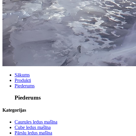
Sākums
Produkti
Piederums
Piederums
Kategorijas
Caurules ledus mašīna
Cube ledus mašīna
Pārslu ledus mašīna