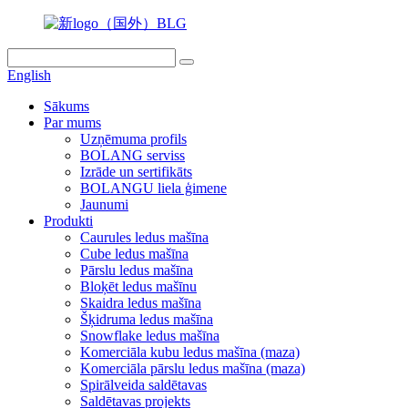
English
Sākums
Par mums
Uzņēmuma profils
BOLANG serviss
Izrāde un sertifikāts
BOLANGU liela ģimene
Jaunumi
Produkti
Caurules ledus mašīna
Cube ledus mašīna
Pārslu ledus mašīna
Bloķēt ledus mašīnu
Skaidra ledus mašīna
Šķidruma ledus mašīna
Snowflake ledus mašīna
Komerciāla kubu ledus mašīna (maza)
Komerciāla pārslu ledus mašīna (maza)
Spirālveida saldētavas
Saldētavas projekts