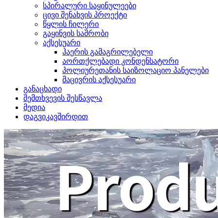
სპირალური საყინულეები
ცივი შენახვის პროექტი
წყლის ჩილერი
გაყინვის საშრობი
აქსესუარი
ჰაერის გამაგრილებელი
აორთქლებადი კონდენსატორი
პოლიურეთანის საიზოლაციო პანელები
მაცივრის აქსესუარი
განაცხადი
შემთხვევის შესწავლა
მედია
დაგვიკავშირდით