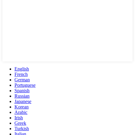
English
French
German
Portuguese
Spanish
Russian
Japanese
Korean
Arabic
Irish
Greek
Turkish
Italian