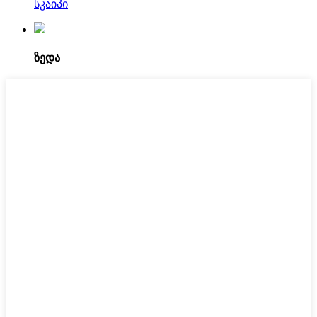
სკაიპი
ზედა