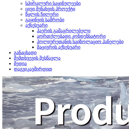
სპირალური საყინულეები
ცივი შენახვის პროექტი
წყლის ჩილერი
გაყინვის საშრობი
აქსესუარი
ჰაერის გამაგრილებელი
აორთქლებადი კონდენსატორი
პოლიურეთანის საიზოლაციო პანელები
მაცივრის აქსესუარი
განაცხადი
შემთხვევის შესწავლა
მედია
დაგვიკავშირდით