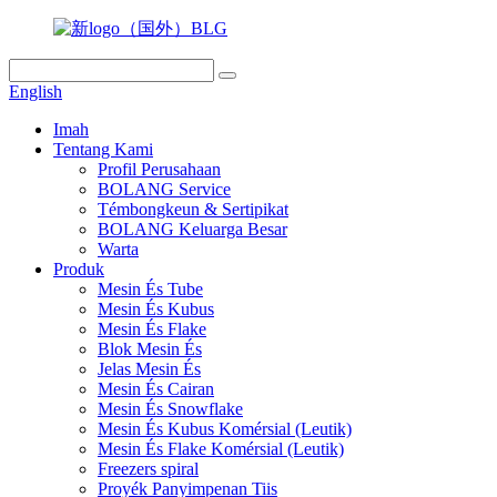
English
Imah
Tentang Kami
Profil Perusahaan
BOLANG Service
Témbongkeun & Sertipikat
BOLANG Keluarga Besar
Warta
Produk
Mesin És Tube
Mesin És Kubus
Mesin És Flake
Blok Mesin És
Jelas Mesin És
Mesin És Cairan
Mesin És Snowflake
Mesin És Kubus Komérsial (Leutik)
Mesin És Flake Komérsial (Leutik)
Freezers spiral
Proyék Panyimpenan Tiis