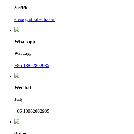
Surélék
elena@ntboltech.com
Whatsapp
Whatsapp
+86 18862802935
WeChat
Judy
+86 18862802935
skype