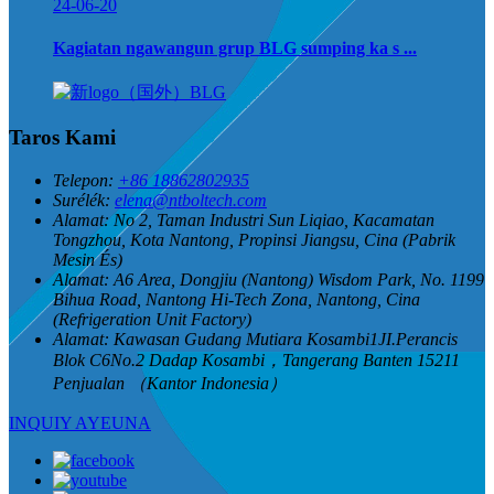
24-06-20
Kagiatan ngawangun grup BLG sumping ka s ...
Taros Kami
Telepon:
+86 18862802935
Surélék:
elena@ntboltech.com
Alamat:
No 2, Taman Industri Sun Liqiao, Kacamatan
Tongzhou, Kota Nantong, Propinsi Jiangsu, Cina (Pabrik
Mesin És)
Alamat:
A6 Area, Dongjiu (Nantong) Wisdom Park, No. 1199
Bihua Road, Nantong Hi-Tech Zona, Nantong, Cina
(Refrigeration Unit Factory)
Alamat:
Kawasan Gudang Mutiara Kosambi1JI.Perancis
Blok C6No.2 Dadap Kosambi，Tangerang Banten 15211
Penjualan （Kantor Indonesia）
INQUIY AYEUNA