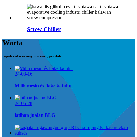
Screw Chiller
Warta
tapak suku urang, inovasi, produk
24-08-16
Milih mesin és flake katuhu
24-06-28
latihan jualan BLG