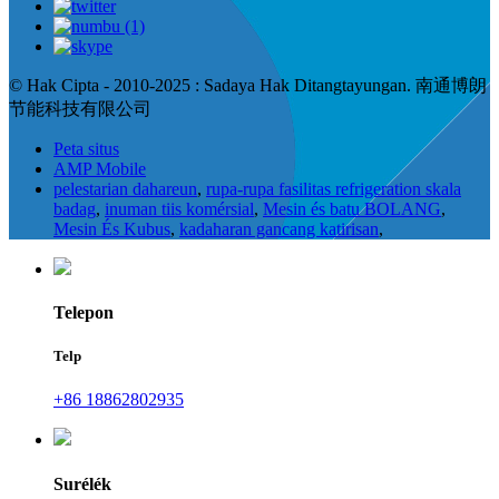
© Hak Cipta - 2010-2025 : Sadaya Hak Ditangtayungan. 南通博朗
节能科技有限公司
Peta situs
AMP Mobile
pelestarian dahareun
,
rupa-rupa fasilitas refrigeration skala
badag
,
inuman tiis komérsial
,
Mesin és batu BOLANG
,
Mesin És Kubus
,
kadaharan gancang katirisan
,
Telepon
Telp
+86 18862802935
Surélék