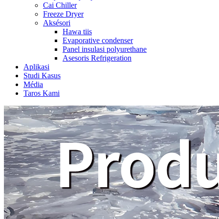
Cai Chiller
Freeze Dryer
Aksésori
Hawa tiis
Evaporative condenser
Panel insulasi polyurethane
Asesoris Refrigeration
Aplikasi
Studi Kasus
Média
Taros Kami