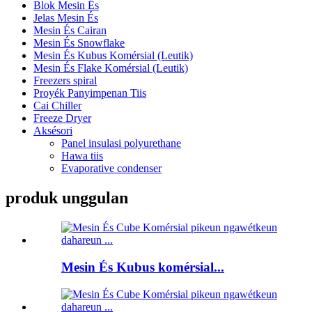
Blok Mesin És
Jelas Mesin És
Mesin És Cairan
Mesin És Snowflake
Mesin És Kubus Komérsial (Leutik)
Mesin És Flake Komérsial (Leutik)
Freezers spiral
Proyék Panyimpenan Tiis
Cai Chiller
Freeze Dryer
Aksésori
Panel insulasi polyurethane
Hawa tiis
Evaporative condenser
produk unggulan
Mesin És Kubus komérsial...