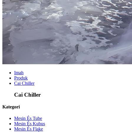
Imah
Produk
Cai Chiller
Cai Chiller
Kategori
Mesin És Tube
Mesin És Kubus
Mesin És Flake