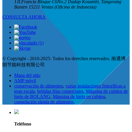
1JI.Francia Bloque C6No.2 Dadap Kosambi, Tangerang
Banten 15211 Ventas (Oficina de Indonesia)
CONSULTA AHORA
© Copyright - 2010-2025: Todos los derechos reservados. 南通博
朗节能科技有限公司
Mapa del sitio
AMP móvil
conservación de alimentos
,
varias instalaciones frigoríficas a
gran escala
,
bebidas frías comerciales
,
Máquina de cubitos de
hielo de BOLANG
,
Máquina de hielo en cubitos
,
congelación rápida de alimentos
,
Teléfono