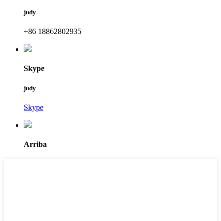
judy
+86 18862802935
Skype
judy
Skype
Arriba