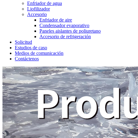
Enfriador de agua
Liofilizador
Accesorio
Enfriador de aire
Condensador evaporativo
Paneles aislantes de poliuretano
Accesorio de refrigeración
Solicitud
Estudios de caso
Medios de comunicación
Contáctenos