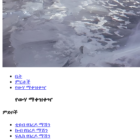
ቤት
ምርቶች
የውሃ ማቀዝቀዣ
የውሃ ማቀዝቀዣ
ምድቦች
ቲዩብ የበረዶ ማሽን
ኩብ የበረዶ ማሽን
ፍሌክ የበረዶ ማሽን