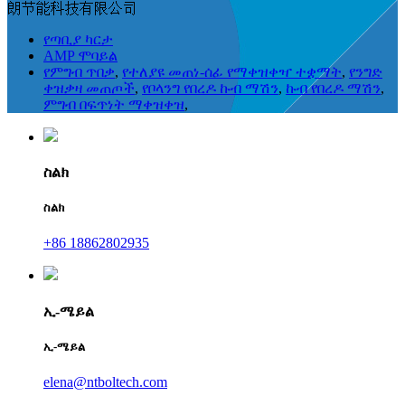
朗节能科技有限公司
የጣቢያ ካርታ
AMP ሞባይል
የምግብ ጥበቃ
,
የተለያዩ መጠነ-ሰፊ የማቀዝቀዣ ተቋማት
,
የንግድ
ቀዝቃዛ መጠጦች
,
የቦላንግ የበረዶ ኩብ ማሽን
,
ኩብ የበረዶ ማሽን
,
ምግብ በፍጥነት ማቀዝቀዝ
,
ስልክ
ስልክ
+86 18862802935
ኢ-ሜይል
ኢ-ሜይል
elena@ntboltech.com