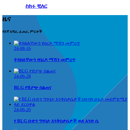
ስክሩ ቺለር
ዜና
የእኛ አሻራ, ፈጠራ, ምርቶች
24-08-16
ትክክለኛውን የበረዶ ማሽን መምረጥ
24-06-28
BLG የሽያጭ ስልጠና
24-06-20
የ BLG ቡድን ግንባታ እንቅስቃሴዎች ወደ አንድ ሰ.