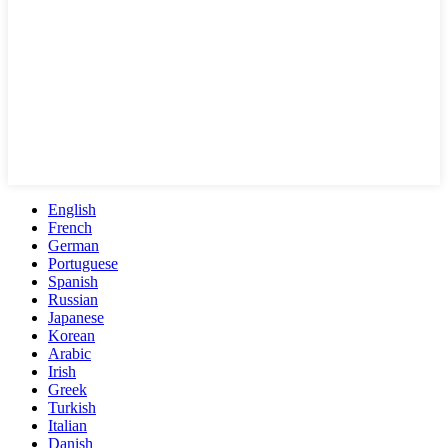
English
French
German
Portuguese
Spanish
Russian
Japanese
Korean
Arabic
Irish
Greek
Turkish
Italian
Danish