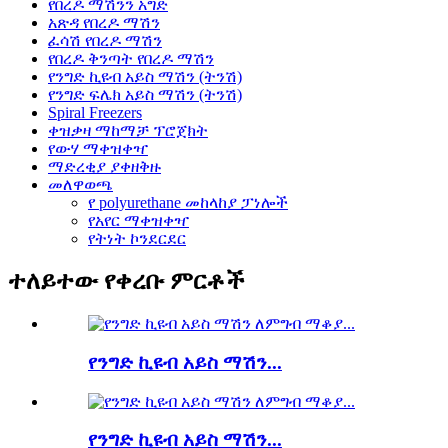
የበረዶ ማሽንን አግድ
አጽዳ የበረዶ ማሽን
ፈሳሽ የበረዶ ማሽን
የበረዶ ቅንጣት የበረዶ ማሽን
የንግድ ኪዩብ አይስ ማሽን (ትንሽ)
የንግድ ፍሌክ አይስ ማሽን (ትንሽ)
Spiral Freezers
ቀዝቃዛ ማከማቻ ፕሮጀክት
የውሃ ማቀዝቀዣ
ማድረቂያ ያቀዘቅዙ
መለዋወጫ
የ polyurethane መከላከያ ፓነሎች
የአየር ማቀዝቀዣ
የትነት ኮንደርደር
ተለይተው የቀረቡ ምርቶች
የንግድ ኪዩብ አይስ ማሽን...
የንግድ ኪዩብ አይስ ማሽን...