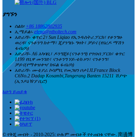
ያግኙን
ስልክ፡
+86 18862802935
ኢሜይል፡-
elena@ntboltech.com
አድራሻ፡-
ቁጥር 2፣ Sun Liqiao የኢንዱስትሪ ፓርክ፣ የቶንግዙ
ወረዳ፣ ናንቶንግ ከተማ፣ ጂያንግሱ ግዛት፣ ቻይና (የበረዶ ማሽን
ፋብሪካ)
አድራሻ፡-
A6 አካባቢ፣ ዶንግጂዩ (ናንቶንግ) የጥበብ ፓርክ፣ ቁጥር
1199 የቢዋ መንገድ፣ ናንቶንግ ሃይ-ቴክ ዞን፣ ናንቶንግ፣
ቻይና(የማቀዝቀዣ ክፍል ፋብሪካ)
አድራሻ፡-
ሙቲያራ ኮሳምቢ የመጋዘን ቦታ1JI.France Block
C6No.2 Dadap Kosambi,Tangerang Banten 15211 ሽያጭ
(ኢንዶኔዥያ ቢሮ)
አሁን ይጠይቁ
© የቅጂ መብት - 2010-2025: ሁሉም መብቶች የተጠበቁ ናቸው. 南通博