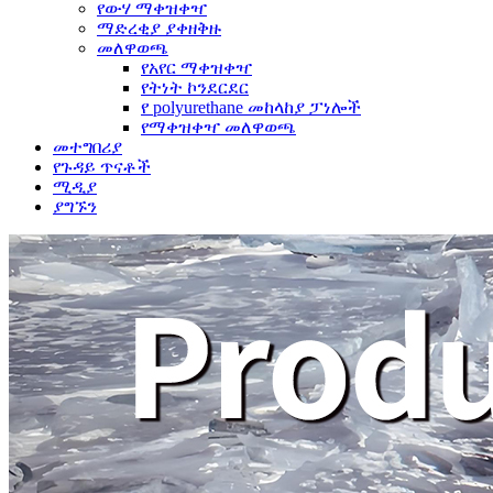
የውሃ ማቀዝቀዣ
ማድረቂያ ያቀዘቅዙ
መለዋወጫ
የአየር ማቀዝቀዣ
የትነት ኮንደርደር
የ polyurethane መከላከያ ፓነሎች
የማቀዝቀዣ መለዋወጫ
መተግበሪያ
የጉዳይ ጥናቶች
ሚዲያ
ያግኙን