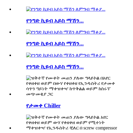
የንግድ ኪዩብ አይስ ማሽን...
የንግድ ኪዩብ አይስ ማሽን...
የንግድ ኪዩብ አይስ ማሽን...
የታመቀ Chiller