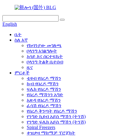
English
ቤት
ስለ እኛ
የኩባንያው መገለጫ
ቦላንግ አገልግሎት
አሳይ እና ሰርተፍኬት
ቦላንግ ትልቅ ቤተሰብ
ዜና
ምርቶች
ቲዩብ የበረዶ ማሽን
ኩብ የበረዶ ማሽን
ፍሌክ የበረዶ ማሽን
የበረዶ ማሽንን አግድ
አጽዳ የበረዶ ማሽን
ፈሳሽ የበረዶ ማሽን
የበረዶ ቅንጣት የበረዶ ማሽን
የንግድ ኪዩብ አይስ ማሽን (ትንሽ)
የንግድ ፍሌክ አይስ ማሽን (ትንሽ)
Spiral Freezers
ቀዝቃዛ ማከማቻ ፕሮጀክት