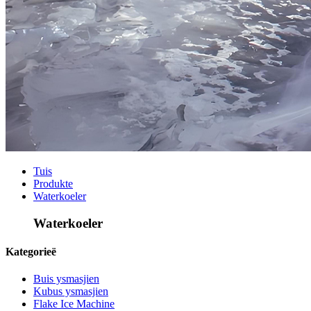
Tuis
Produkte
Waterkoeler
Waterkoeler
Kategorieë
Buis ysmasjien
Kubus ysmasjien
Flake Ice Machine