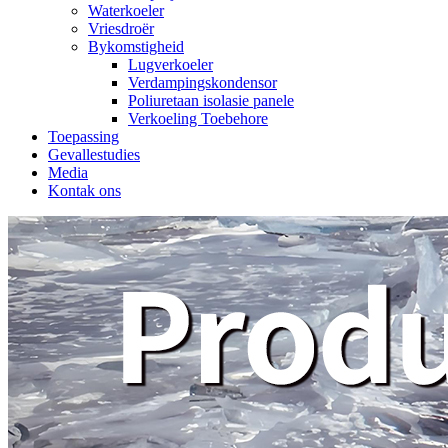
Waterkoeler
Vriesdroër
Bykomstigheid
Lugverkoeler
Verdampingskondensor
Poliuretaan isolasie panele
Verkoeling Toebehore
Toepassing
Gevallestudies
Media
Kontak ons