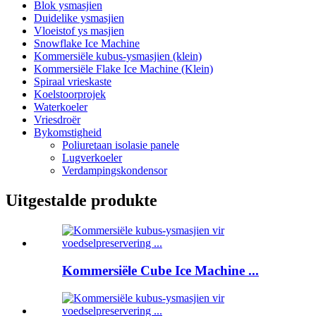
Blok ysmasjien
Duidelike ysmasjien
Vloeistof ys masjien
Snowflake Ice Machine
Kommersiële kubus-ysmasjien (klein)
Kommersiële Flake Ice Machine (Klein)
Spiraal vrieskaste
Koelstoorprojek
Waterkoeler
Vriesdroër
Bykomstigheid
Poliuretaan isolasie panele
Lugverkoeler
Verdampingskondensor
Uitgestalde produkte
Kommersiële Cube Ice Machine ...