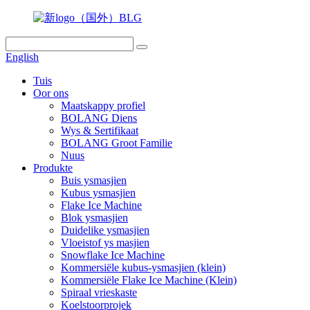
English
Tuis
Oor ons
Maatskappy profiel
BOLANG Diens
Wys & Sertifikaat
BOLANG Groot Familie
Nuus
Produkte
Buis ysmasjien
Kubus ysmasjien
Flake Ice Machine
Blok ysmasjien
Duidelike ysmasjien
Vloeistof ys masjien
Snowflake Ice Machine
Kommersiële kubus-ysmasjien (klein)
Kommersiële Flake Ice Machine (Klein)
Spiraal vrieskaste
Koelstoorprojek