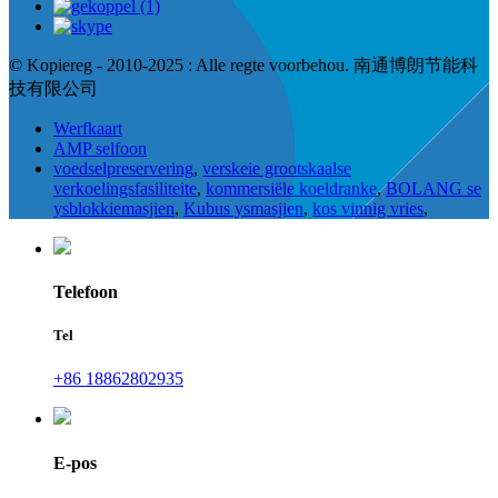
© Kopiereg - 2010-2025 : Alle regte voorbehou. 南通博朗节能科
技有限公司
Werfkaart
AMP selfoon
voedselpreservering
,
verskeie grootskaalse
verkoelingsfasiliteite
,
kommersiële koeldranke
,
BOLANG se
ysblokkiemasjien
,
Kubus ysmasjien
,
kos vinnig vries
,
Telefoon
Tel
+86 18862802935
E-pos