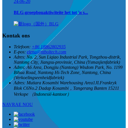
24-06-20
BLG-groepbouaktiwiteite het tot 'n s...
Kontak ons
Telefoon:
+86 18862802935
E-pos:
elena@ntboltech.com
Adres:
No. 2, Sun Liqiao Industrial Park, Tongzhou-distrik,
Nantong City, Jiangsu-provinsie, China (Ysmasjienfabriek)
Adres:
A6 Area, Dongjiu (Nantong) Wisdom Park, No. 1199
Bihua Road, Nantong Hi-Tech Zone, Nantong, China
(Verkoelingseenheidfabriek)
Adres:
Mutiara Kosambi Warehousing Area1JI.Frankryk
Blok C6No.2 Dadap Kosambi，Tangerang Banten 15211
Verkope （Indonesië-kantoor）
NAVRAE NOU