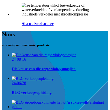
Skroefverkoeler
Nuus
ons voetspoor, innovasie, produkte
24-08-16
Die keuse van die regte vlok-ysmasjien
24-06-28
BLG verkoopsopleiding