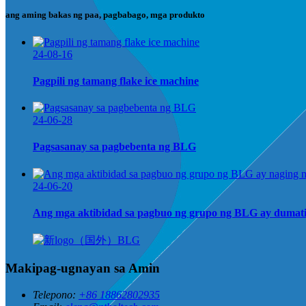
ang aming bakas ng paa, pagbabago, mga produkto
24-08-16
Pagpili ng tamang flake ice machine
24-06-28
Pagsasanay sa pagbebenta ng BLG
24-06-20
Ang mga aktibidad sa pagbuo ng grupo ng BLG ay dumating
Makipag-ugnayan sa Amin
Telepono:
+86 18862802935