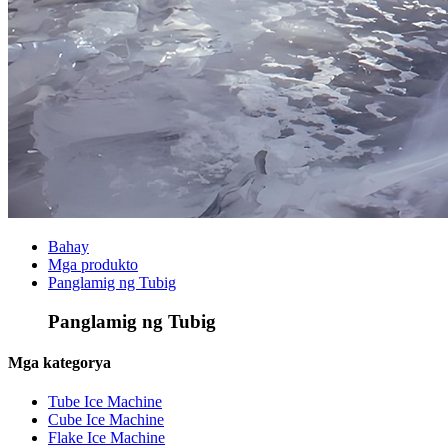
Bahay
Mga produkto
Panglamig ng Tubig
Panglamig ng Tubig
Mga kategorya
Tube Ice Machine
Cube Ice Machine
Flake Ice Machine