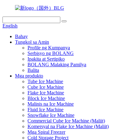
English
Bahay
Tungkol sa Amin
Profile ng Kumpanya
Serbisyo ng BOLANG
Ipakita at Sertipiko
BOLANG Malaking Pamilya
Balita
Mga produkto
Tube Ice Machine
Cube Ice Machine
Flake Ice Machine
Block Ice Machine
Malinis na Ice Machine
Fluid Ice Machine
Snowflake Ice Machine
Commercial Cube Ice Machine (Maliit)
Komersyal na Flake Ice Machine (Maliit)
Mga Spiral Freezer
Cold Storage Project