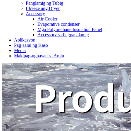
Panglamig ng Tubig
I-freeze ang Dryer
Accessory
Air Cooler
Evaporative condenser
Mga Polyurethane Insulation Panel
Accessory sa Pagpapalamig
Aplikasyon
Pag-aaral ng Kaso
Media
Makipag-ugnayan sa Amin