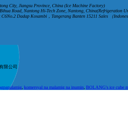
ntong City, Jiangsu Province, China (Ice Machine Factory)
Bihua Road, Nantong Hi-Tech Zone, Nantong, China(Refrigeration Un
ck C6No.2 Dadap Kosambi，Tangerang Banten 15211 Sales （Indones
节能科技有限公司
pagpapalamig
,
komersyal na malamig na inumin
,
BOLANG's ice cube m