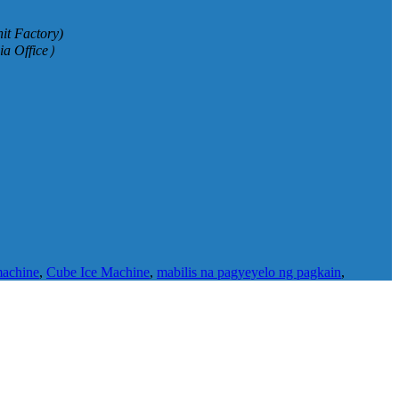
it Factory)
ia Office）
achine
,
Cube Ice Machine
,
mabilis na pagyeyelo ng pagkain
,