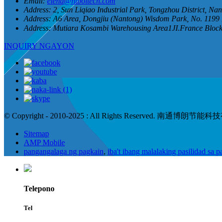
Email:
elena@ntboltech.com
Address:
2, Sun Liqiao Industrial Park, Tongzhou District, Na
Address:
A6 Area, Dongjiu (Nantong) Wisdom Park, No. 1199 
Address:
Mutiara Kosambi Warehousing Area1JI.France Blo
INQUIRY NGAYON
© Copyright - 2010-2025 : All Rights Reserved. 南通博朗
Sitemap
AMP Mobile
pangangalaga ng pagkain
,
iba't ibang malalaking pasilidad sa 
Telepono
Tel