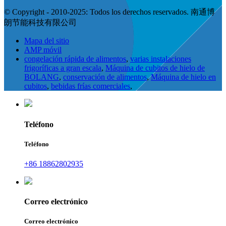
© Copyright - 2010-2025: Todos los derechos reservados. 南通博
朗节能科技有限公司
Mapa del sitio
AMP móvil
congelación rápida de alimentos
,
varias instalaciones
frigoríficas a gran escala
,
Máquina de cubitos de hielo de
BOLANG
,
conservación de alimentos
,
Máquina de hielo en
cubitos
,
bebidas frías comerciales
,
Teléfono
Teléfono
+86 18862802935
Correo electrónico
Correo electrónico