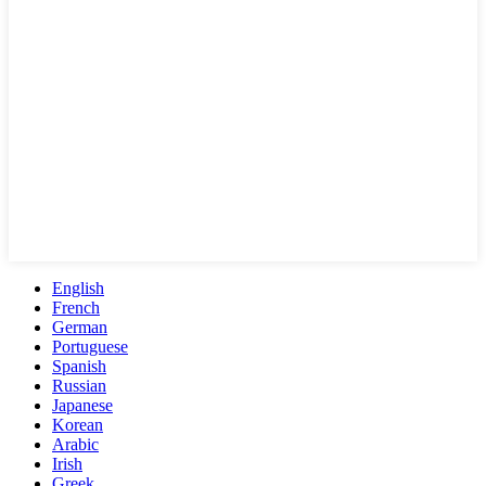
English
French
German
Portuguese
Spanish
Russian
Japanese
Korean
Arabic
Irish
Greek