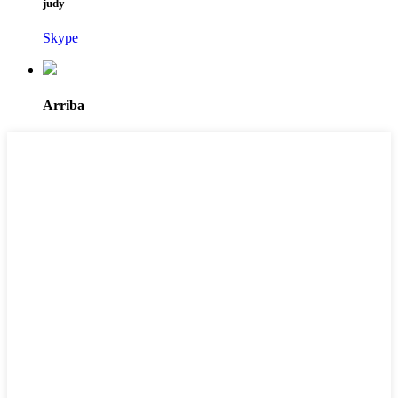
judy
Skype
Arriba