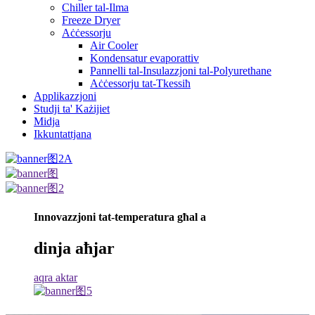
Chiller tal-Ilma
Freeze Dryer
Aċċessorju
Air Cooler
Kondensatur evaporattiv
Pannelli tal-Insulazzjoni tal-Polyurethane
Aċċessorju tat-Tkessiħ
Applikazzjoni
Studji ta' Każijiet
Midja
Ikkuntattjana
Innovazzjoni tat-temperatura għal a
dinja aħjar
aqra aktar