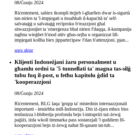
08/Ġunju 2024
Riċentement, sabiex tkompli ttejjeb l-għarfien dwar is-sigurtà
tan-nirien ta 'l-impjegati u tissaħħaħ il-kapaċità ta' self-
salvataġġ u salvataġġ reċiproku b'reazzjoni għal
sitwazzjonijiet ta 'emerġenza bħal nirien f'daqqa, il-kumpanija
tagħna wieġbet b'mod attiv għas-sejħa u organizzat lill-
impjegati kollha biex jipparteċipaw f'dan b'attenzjoni. pjan...
aqra aktar
Klijenti Indoneżjani żaru personalment u
għamlu ordni ta '5 tunnellati ta' magna tas-silġ
tubu fuq il-post, u fetħu kapitolu ġdid ta
'kooperazzjoni
08/Ġunju 2024
Riċentement, BLG laqa 'grupp ta' mistednin internazzjonali
importanti - imsieħba mill-Indoneżja. Din iż-żjara mhux biss
tenfasizza l-ħbiberija profonda bejn l-intrapriżi taż-żewġ
pajjiżi, iżda wkoll timmarka pass sostanzjali 'l quddiem fil-
kooperazzjoni bejn iż-żewġ naħat fil-qasam tat-tub...