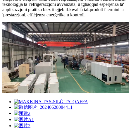
teknoloġija ta 'refriġerazzjoni avvanzata, u tgħaqqad esperjenza ta'
applikazzjoni prattika biex ittejjeb il-kwalità tal-prodott f'termini ta
'prestazzjoni, effiċjenza enerġetika u kontroll.