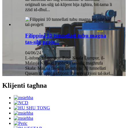
oriġinali tas-silġ tal-klijent hija żgħira, bit-tama li
żżid id-dħul...
Filippini 10 tunnellati tubu magna
tas-silġ proje...
04/06/24
L-isfond tal-proġett: Post: Kuala Lumpur, il-
Malasja Klijent: Fabbrika tas-silġ magħrufa
Skala: Magna tas-silġ tat-tubi ta '10 tunnellati
Qasam ta' applikazzjoni: Preservazzjoni tal-ikel...
Klijenti tagħna