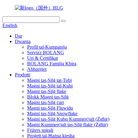
English
Dar
Dwarna
Profil tal-Kumpanija
Servizz BOLANG
Uri & Ċertifikat
BOLANG Familja Kbira
Aħbarijiet
Prodotti
Magni tas-Silġ tat-Tubi
Magni tas-Silġ tal-Kubi
Magni tas-Silġ flake
Blokk Magni tas-Silġ
Magni tas-Silġ ċari
Magni tas-Silġ Fluwidu
Magni tas-Silġ Snowflake
Magni tas-Silġ Kubu Kummerċjali (Żgħir)
Magni Kummerċjali tas-Silġ flake (Żgħir)
Friżers spirali
Proġett tal-Ħażna kiesħa