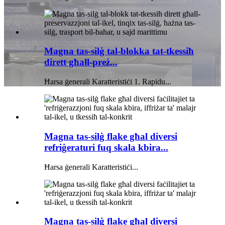
Magna tas-silġ tal-blokka tat-tkessiħ
dirett għall-preż...
Ħarsa ġenerali Karatteristiċi 1. Rapidu...
Magna tas-silġ flake għal diversi
refriġeraturi fuq skala kbira...
Ħarsa ġenerali Karatteristiċi...
Magna tas-silġ flake għal diversi