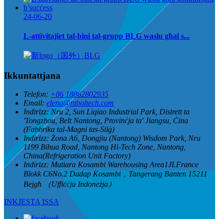
24-06-20
L-attivitajiet tal-bini tal-grupp BLG waslu għal s...
Ikkuntattjana
Telefon:
+86 18862802935
Email:
elena@ntboltech.com
Indirizz:
Nru 2, Sun Liqiao Industrial Park, Distrett ta
'Tongzhou, Belt Nantong, Provinċja ta' Jiangsu, Ċina
(Fabbrika tal-Magni tas-Silġ)
Indirizz:
Żona A6, Dongjiu (Nantong) Wisdom Park, Nru
1199 Bihua Road, Nantong Hi-Tech Zone, Nantong,
China(Refrigeration Unit Factory)
Indirizz:
Mutiara Kosambi Warehousing Area1JI.France
Blokk C6No.2 Dadap Kosambi，Tangerang Banten 15211
Bejgħ （Uffiċċju Indoneżja）
INKJESTA ISSA