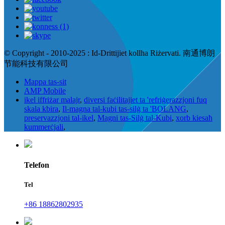
© Copyright - 2010-2025 : Id-Drittijiet kollha Riżervati. 南通博朗
节能科技有限公司
Mappa tas-sit
AMP Mobile
ikel iffriżar malajr
,
diversi faċilitajiet ta 'refriġerazzjoni fuq
skala kbira
,
Il-magna tal-kubi tas-silġ ta 'BOLANG
,
preservazzjoni tal-ikel
,
Magni tas-Silġ tal-Kubi
,
xorb kiesaħ
kummerċjali
,
Telefon
Tel
+86 18862802935