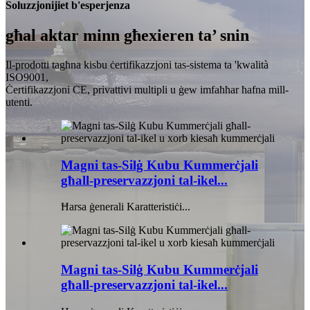
Soluzzjonijiet b'esperjenza
għal aktar minn għexieren ta’ snin
Il-prodotti tagħna kisbu ċertifikazzjoni tas-sistema ta 'kwalità
ISO9001,
Ċertifikazzjoni CE, privattivi multipli u ġew imfaħħar ħafna mill-
utenti.
Magni tas-Silġ Kubu Kummerċjali
għall-preservazzjoni tal-ikel...
Ħarsa ġenerali Karatteristiċi...
Magni tas-Silġ Kubu Kummerċjali
għall-preservazzjoni tal-ikel...