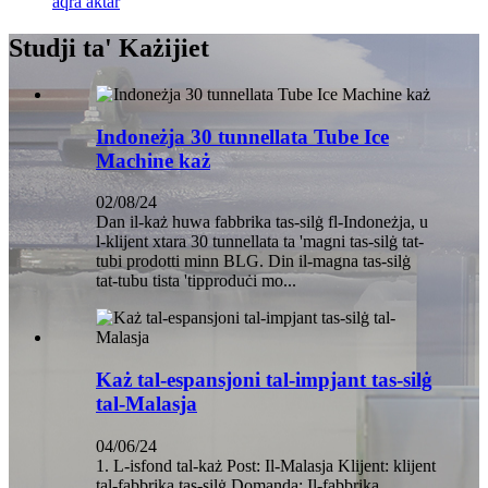
aqra aktar
Studji ta' Każijiet
Indoneżja 30 tunnellata Tube Ice
Machine każ
02/08/24
Dan il-każ huwa fabbrika tas-silġ fl-Indoneżja, u
l-klijent xtara 30 tunnellata ta 'magni tas-silġ tat-
tubi prodotti minn BLG. Din il-magna tas-silġ
tat-tubu tista 'tipproduċi mo...
Każ tal-espansjoni tal-impjant tas-silġ
tal-Malasja
04/06/24
1. L-isfond tal-każ Post: Il-Malasja Klijent: klijent
tal-fabbrika tas-silġ Domanda: Il-fabbrika