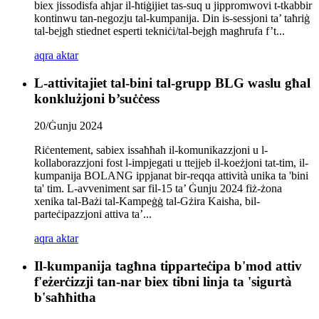
biex jissodisfa aħjar il-ħtiġijiet tas-suq u jippromwovi t-tkabbir
kontinwu tan-negozju tal-kumpanija. Din is-sessjoni ta’ taħriġ
tal-bejgħ stiednet esperti tekniċi/tal-bejgħ magħrufa f’t...
aqra aktar
L-attivitajiet tal-bini tal-grupp BLG waslu għal
konklużjoni b’suċċess
20/Ġunju 2024
Riċentement, sabiex issaħħaħ il-komunikazzjoni u l-
kollaborazzjoni fost l-impjegati u ttejjeb il-koeżjoni tat-tim, il-
kumpanija BOLANG ippjanat bir-reqqa attività unika ta 'bini
ta' tim. L-avveniment sar fil-15 ta’ Ġunju 2024 fiż-żona
xenika tal-Bażi tal-Kampeġġ tal-Gżira Kaisha, bil-
parteċipazzjoni attiva ta’...
aqra aktar
Il-kumpanija tagħna tipparteċipa b'mod attiv
f'eżerċizzji tan-nar biex tibni linja ta 'sigurtà
b'saħħitha