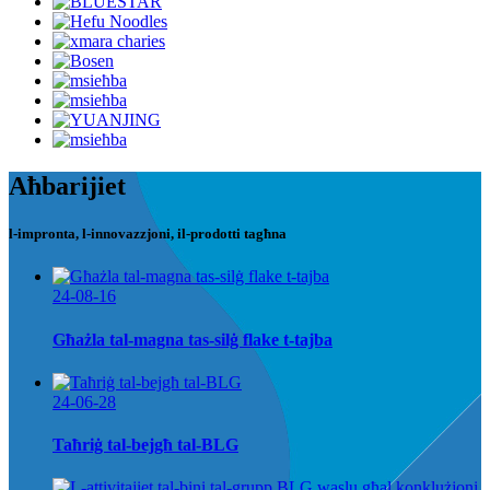
Aħbarijiet
l-impronta, l-innovazzjoni, il-prodotti tagħna
24-08-16
Għażla tal-magna tas-silġ flake t-tajba
24-06-28
Taħriġ tal-bejgħ tal-BLG