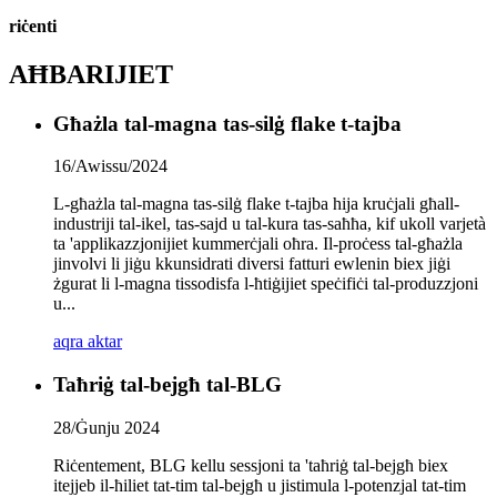
riċenti
AĦBARIJIET
Għażla tal-magna tas-silġ flake t-tajba
16/Awissu/2024
L-għażla tal-magna tas-silġ flake t-tajba hija kruċjali għall-
industriji tal-ikel, tas-sajd u tal-kura tas-saħħa, kif ukoll varjetà
ta 'applikazzjonijiet kummerċjali oħra. Il-proċess tal-għażla
jinvolvi li jiġu kkunsidrati diversi fatturi ewlenin biex jiġi
żgurat li l-magna tissodisfa l-ħtiġijiet speċifiċi tal-produzzjoni
u...
aqra aktar
Taħriġ tal-bejgħ tal-BLG
28/Ġunju 2024
Riċentement, BLG kellu sessjoni ta 'taħriġ tal-bejgħ biex
itejjeb il-ħiliet tat-tim tal-bejgħ u jistimula l-potenzjal tat-tim