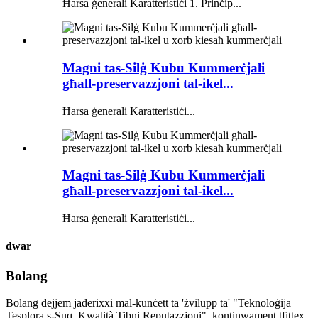
Ħarsa ġenerali Karatteristiċi 1. Prinċip...
Magni tas-Silġ Kubu Kummerċjali
għall-preservazzjoni tal-ikel...
Ħarsa ġenerali Karatteristiċi...
Magni tas-Silġ Kubu Kummerċjali
għall-preservazzjoni tal-ikel...
Ħarsa ġenerali Karatteristiċi...
dwar
Bolang
Bolang dejjem jaderixxi mal-kunċett ta 'żvilupp ta' "Teknoloġija
Tesplora s-Suq, Kwalità Tibni Reputazzjoni", kontinwament tfittex