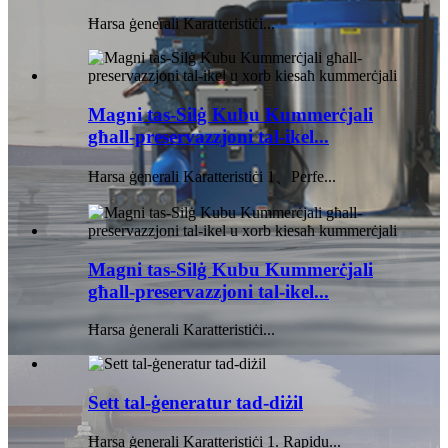
Ħarsa ġenerali Karatteristiċi...
Magni tas-Silġ Kubu Kummerċjali
għall-preservazzjoni tal-ikel...
Ħarsa ġenerali Karatteristiċi 1、Perfe...
Magni tas-Silġ Kubu Kummerċjali
għall-preservazzjoni tal-ikel...
Ħarsa ġenerali Karatteristiċi...
Sett tal-ġeneratur tad-diżil
Ħarsa ġenerali Karatteristiċi 1. Rapidu...