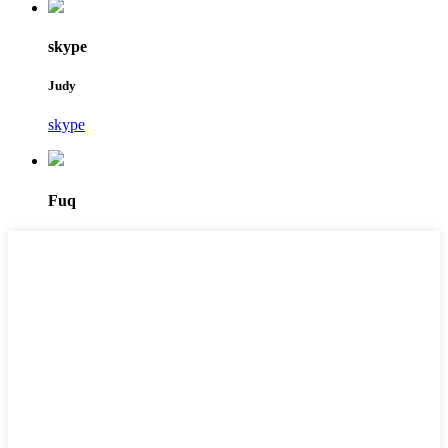
skype
Judy
skype
Fuq