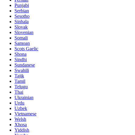
Punjabi
Serbian
Sesotho
Sinhala
Slovak
Slovenian
Somali
Samoan
Scots Gaelic
Shona
Sindhi
Sundanese
Swahili
Tajik
Tamil
Telugu
Thai
Ukrainian
Urdu
Uzbek
Vietnamese
Welsh
Xhosa
Yiddish