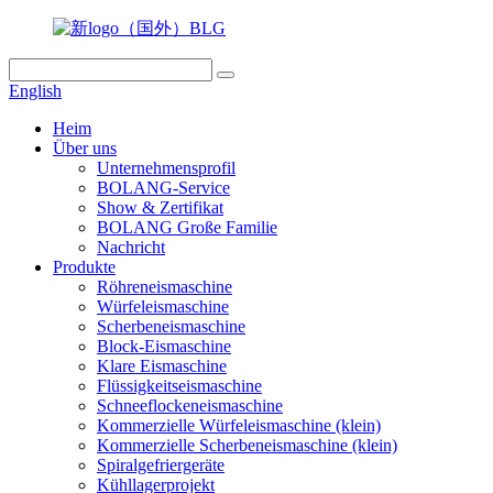
English
Heim
Über uns
Unternehmensprofil
BOLANG-Service
Show & Zertifikat
BOLANG Große Familie
Nachricht
Produkte
Röhreneismaschine
Würfeleismaschine
Scherbeneismaschine
Block-Eismaschine
Klare Eismaschine
Flüssigkeitseismaschine
Schneeflockeneismaschine
Kommerzielle Würfeleismaschine (klein)
Kommerzielle Scherbeneismaschine (klein)
Spiralgefriergeräte
Kühllagerprojekt