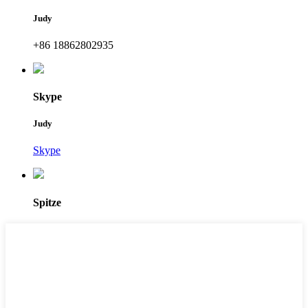
Judy
+86 18862802935
Skype
Judy
Skype
Spitze