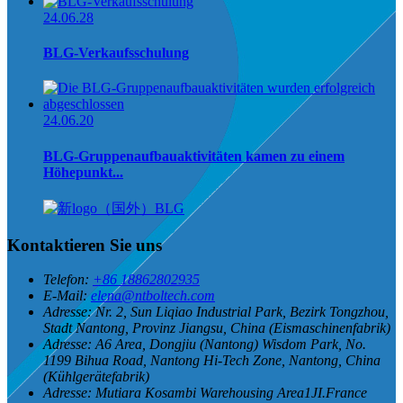
24.06.28
BLG-Verkaufsschulung
24.06.20
BLG-Gruppenaufbauaktivitäten kamen zu einem
Höhepunkt...
Kontaktieren Sie uns
Telefon:
+86 18862802935
E-Mail:
elena@ntboltech.com
Adresse:
Nr. 2, Sun Liqiao Industrial Park, Bezirk Tongzhou,
Stadt Nantong, Provinz Jiangsu, China (Eismaschinenfabrik)
Adresse:
A6 Area, Dongjiu (Nantong) Wisdom Park, No.
1199 Bihua Road, Nantong Hi-Tech Zone, Nantong, China
(Kühlgerätefabrik)
Adresse:
Mutiara Kosambi Warehousing Area1JI.France