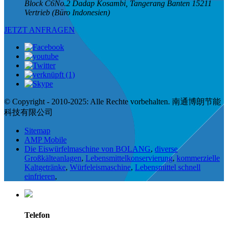
Block C6No.2 Dadap Kosambi, Tangerang Banten 15211
Vertrieb (Büro Indonesien)
JETZT ANFRAGEN
© Copyright - 2010-2025: Alle Rechte vorbehalten. 南通博朗节能
科技有限公司
Sitemap
AMP Mobile
Die Eiswürfelmaschine von BOLANG
,
diverse
Großkälteanlagen
,
Lebensmittelkonservierung
,
kommerzielle
Kaltgetränke
,
Würfeleismaschine
,
Lebensmittel schnell
einfrieren
,
Telefon