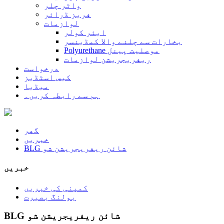
واٹر چلر
فریز ڈرائر
لوازمات
ایئر کولر
بخارات سے چلنے والا کمڈینسر
Polyurethane موصلیت پینل
ریفریجریشن لوازمات
درخواست
کیس اسٹڈیز
میڈیا
ہم سے رابطہ کریں۔
گھر
خبریں
BLG شائن ریفریجریشن شو
خبریں
کمپنی کی خبریں
بولنگ بصیرت
BLG شائن ریفریجریشن شو