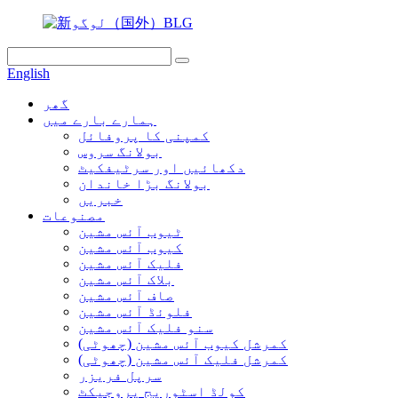
English
گھر
ہمارے بارے میں
کمپنی کا پروفائل
بولانگ سروس
دکھائیں اور سرٹیفکیٹ
بولانگ بڑا خاندان
خبریں
مصنوعات
ٹیوب آئس مشین
کیوب آئس مشین
فلیک آئس مشین
بلاک آئس مشین
صاف آئس مشین
فلوئڈ آئس مشین
سنو فلیک آئس مشین
کمرشل کیوب آئس مشین (چھوٹی)
کمرشل فلیک آئس مشین (چھوٹی)
سرپل فریزر
کولڈ اسٹوریج پروجیکٹ