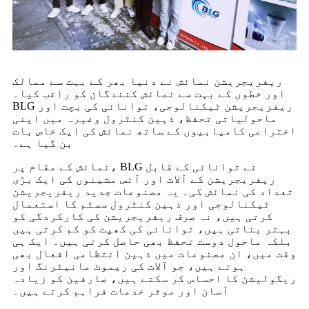
ریفریجریشن نمائش نے دنیا بھر کے بہت سے ممالک
اور خطوں کے بہت سے نمائش کنندگان کو راغب کیا۔
BLG ریفریجریشن ٹیکنالوجی، توانائی کی بچت اور
ماحولیاتی تحفظ، ذہین کنٹرول وغیرہ میں اپنی
اختراعی کامیابیوں کے ساتھ نمائش کی ایک خاص بات
بن گیا ہے۔
نمائش کے مقام پر، BLG نے توانائی کے قابل
ریفریجریشن کے آلات اور آئس مشینوں کی ایک بڑی
تعداد کی نمائش کی۔ یہ مصنوعات جدید ریفریجریشن
ٹیکنالوجی اور ذہین کنٹرول سسٹم کا استعمال
کرتی ہیں، نہ صرف ریفریجریشن کی کارکردگی کو
بہتر بناتی ہیں، توانائی کی کھپت کو کم کرتی ہیں
بلکہ ماحول دوست تحفظ بھی حاصل کرتی ہیں۔ ایک ہی
وقت میں، ان مصنوعات میں ذہین انتظامی افعال بھی
ہوتے ہیں، جو آلات کی ریموٹ مانیٹرنگ اور
ریگولیشن کا احساس کر سکتے ہیں، صارفین کو زیادہ
آسان اور موثر خدمات فراہم کرتے ہیں۔