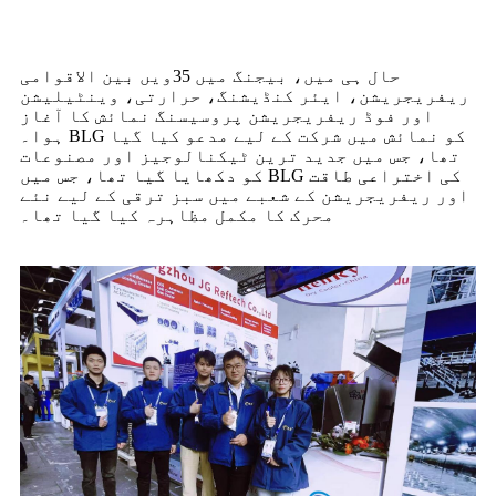
حال ہی میں، بیجنگ میں 35ویں بین الاقوامی
ریفریجریشن، ایئر کنڈیشنگ، حرارتی، وینٹیلیشن
اور فوڈ ریفریجریشن پروسیسنگ نمائش کا آغاز
ہوا۔ BLG کو نمائش میں شرکت کے لیے مدعو کیا گیا
تھا، جس میں جدید ترین ٹیکنالوجیز اور مصنوعات
کو دکھایا گیا تھا، جس میں BLG کی اختراعی طاقت
اور ریفریجریشن کے شعبے میں سبز ترقی کے لیے نئے
محرک کا مکمل مظاہرہ کیا گیا تھا۔