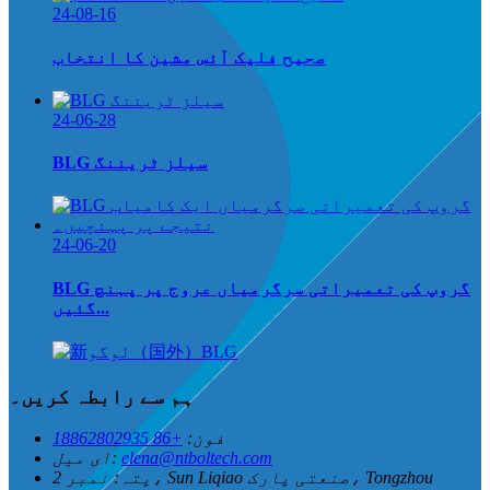
24-08-16
صحیح فلیک آئس مشین کا انتخاب
24-06-28
BLG سیلز ٹریننگ
24-06-20
BLG گروپ کی تعمیراتی سرگرمیاں عروج پر پہنچ
گئیں...
ہم سے رابطہ کریں۔
فون:
+86 18862802935
elena@ntboltech.com
ای میل:
پتہ:
نمبر 2، Sun Liqiao صنعتی پارک، Tongzhou