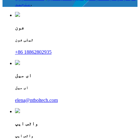
,
منجمد
فون
ٹیلی فون
+86 18862802935
ای میل
ای میل
elena@ntboltech.com
واٹس ایپ
واٹس ایپ