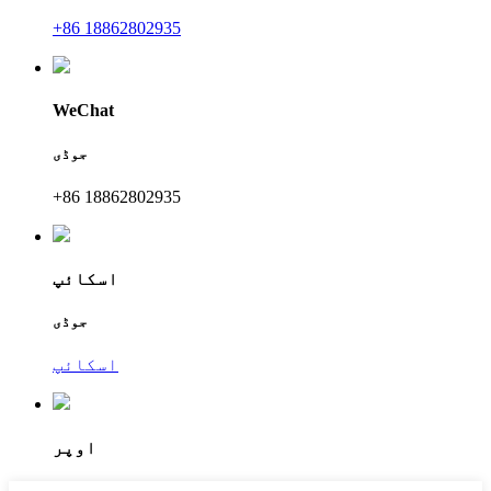
+86 18862802935
WeChat
جوڈی
+86 18862802935
اسکائپ
جوڈی
اسکائپ
اوپر