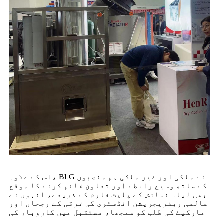
اس کے علاوہ، BLG نے ملکی اور غیر ملکی ہم منصبوں
کے ساتھ وسیع رابطے اور تعاون قائم کرنے کا موقع
بھی لیا۔ نمائش کے پلیٹ فارم کے ذریعے، انہوں نے
عالمی ریفریجریشن انڈسٹری کی ترقی کے رجحان اور
مارکیٹ کی طلب کو سمجھا، مستقبل میں کاروبار کی