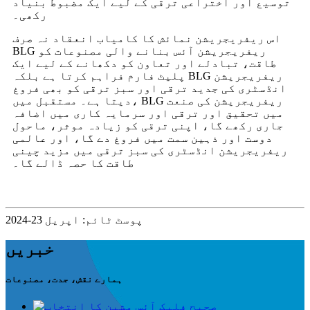
توسیع اور اختراعی ترقی کے لیے ایک مضبوط بنیاد
رکھی۔
اس ریفریجریشن نمائش کا کامیاب انعقاد نہ صرف
BLG ریفریجریشن آئس بنانے والی مصنوعات کو
طاقت، تبادلے اور تعاون کو دکھانے کے لیے ایک
پلیٹ فارم فراہم کرتا ہے بلکہ BLG ریفریجریشن
انڈسٹری کی جدید ترقی اور سبز ترقی کو بھی فروغ
دیتا ہے۔ مستقبل میں، BLG ریفریجریشن کی صنعت
میں تحقیق اور ترقی اور سرمایہ کاری میں اضافہ
جاری رکھے گا، اپنی ترقی کو زیادہ موثر، ماحول
دوست اور ذہین سمت میں فروغ دے گا، اور عالمی
ریفریجریشن انڈسٹری کی سبز ترقی میں مزید چینی
طاقت کا حصہ ڈالے گا۔
پوسٹ ٹائم: اپریل 23-2024
خبریں
ہمارے نقش، جدت، مصنوعات