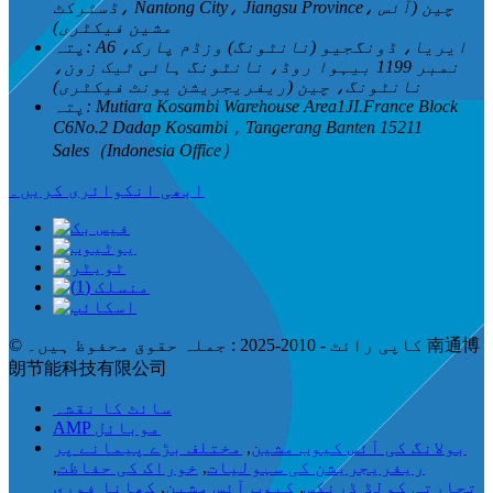
ڈسٹرکٹ، Nantong City، Jiangsu Province، چین (آئس
مشین فیکٹری)
A6 ایریا، ڈونگجیو (نانٹونگ) وزڈم پارک،
پتہ:
نمبر 1199 بیہوا روڈ، نانٹونگ ہائی ٹیک زون،
نانٹونگ، چین (ریفریجریشن یونٹ فیکٹری)
Mutiara Kosambi Warehouse Area1JI.France Block
پتہ:
C6No.2 Dadap Kosambi，Tangerang Banten 15211
Sales（Indonesia Office）
ابھی انکوائری کریں۔
© کاپی رائٹ - 2010-2025 : جملہ حقوق محفوظ ہیں۔ 南通博
朗节能科技有限公司
سائٹ کا نقشہ
AMP موبائل
بولانگ کی آئس کیوب مشین
,
مختلف بڑے پیمانے پر
ریفریجریشن کی سہولیات
,
خوراک کی حفاظت
,
تجارتی کولڈ ڈرنکس
,
کیوب آئس مشین
,
کھانا فوری