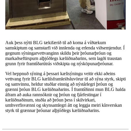
Auk þess nýtti BLG tækifærið til að koma á víðtækum
samskiptum og samstarfi við innlenda og erlenda viðsemjendur. Í
gegnum sýningarvettvanginn skildu þeir þróunarþróun og
markaðseftirspurn alþjóðlegs kæliiðnaðarins, sem lagði traustan
grunn fyrir framtíðarútrás viðskipta og nýsköpunarþróunar.
Vel heppnuð sýning á þessari kælisýningu veitir ekki aðeins
vettvang fyrir BLG kæliísframleiðsluvörur til að sýna styrk, skipti
og samvinnu, heldur stuðlar einnig að nýstárlegri þróun og
grænni þróun BLG kæliiðnaðarins. Í framtíðinni mun BLG halda
áfram að auka rannsóknir og þróun og fjárfestingar í
kæliiðnaðinum, stuðla að þróun þess í skilvirkari,
umhverfisvænni og skynsamlegri átt og leggja meiri kínverskan
styrk til grænnar þróunar alþjóðlegs kæliiðnaðarins.