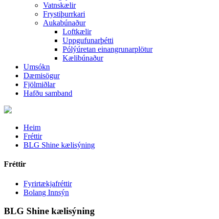
Vatnskælir
Frystiþurrkari
Aukabúnaður
Loftkælir
Uppgufunarþétti
Pólýúretan einangrunarplötur
Kælibúnaður
Umsókn
Dæmisögur
Fjölmiðlar
Hafðu samband
Heim
Fréttir
BLG Shine kælisýning
Fréttir
Fyrirtækjafréttir
Bolang Innsýn
BLG Shine kælisýning