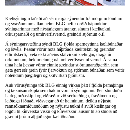
Kælisýningin laðaði að sér marga sýnendur frá mörgum löndum
og svæðum um allan heim. BLG hefur orðið hápunktur
sýningarinnar með nýstárlegum árangri sínum í kælitækni,
orkusparnaði og umhverfisvernd, greindri stjórnun o.fl.
Á sýningarsvæðinu sýndi BLG fjölda sparneytinna kælibúnaðar
og ísvéla. Þessar vörur nota háþróaða kælitækni og greindar
eftirlitskerfi, bæta ekki aðeins skilvirkni kælingar, draga úr
orkunotkun, heldur einnig ná umhverfisvænni vernd. Á sama
tíma hafa þessar vörur einnig greindar stjórnunaraðgerðir, sem
geta gert sér grein fyrir fjarvöktun og stjórnun búnaðar, sem veitir
notendum þægilegri og skilvirkari þjónustu.
Auk vörusýninga tók BLG einnig virkan þátt í fjölda þemaþinga
og tæknisamskipta sem haldin voru á sýningunni. Þeir stunduðu
ítarleg orðaskipti og viðræður við sérfræðinga, fræðimenn og
leiðtoga í iðnaði víðsvegar að úr heiminum, deildu nýjustu
rannsóknarniðurstöðum og nýjustu tækni á sviði kælingar og
lögðu til kínverska visku og kínverskar lausnir til að stuðla að
grænni þróun alþjóðlegur kæliiðnaður.