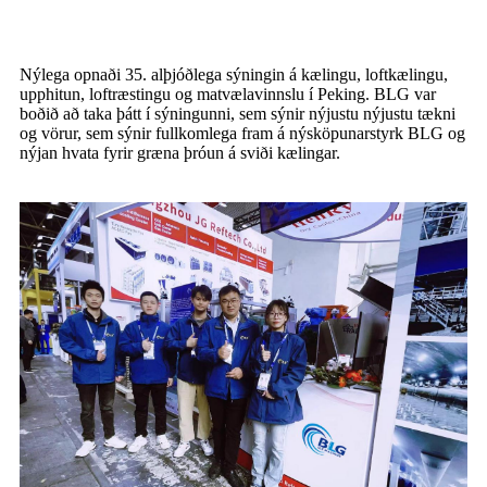
Nýlega opnaði 35. alþjóðlega sýningin á kælingu, loftkælingu,
upphitun, loftræstingu og matvælavinnslu í Peking. BLG var
boðið að taka þátt í sýningunni, sem sýnir nýjustu nýjustu tækni
og vörur, sem sýnir fullkomlega fram á nýsköpunarstyrk BLG og
nýjan hvata fyrir græna þróun á sviði kælingar.