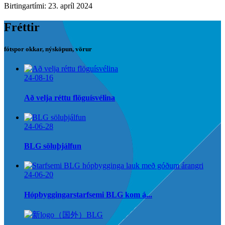
Birtingartími: 23. apríl 2024
Fréttir
fótspor okkar, nýsköpun, vörur
24-08-16
Að velja réttu flöguísvélina
24-06-28
BLG söluþjálfun
24-06-20
Hópbyggingarstarfsemi BLG kom á...