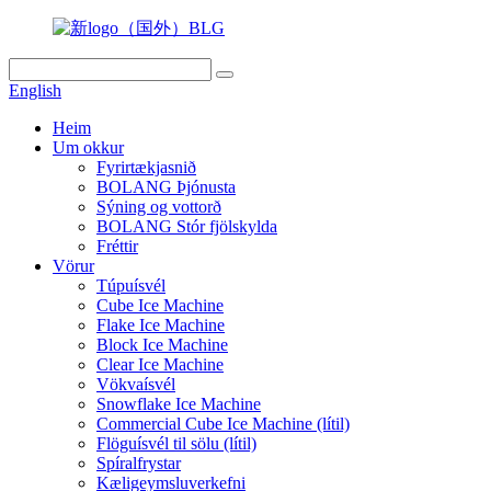
English
Heim
Um okkur
Fyrirtækjasnið
BOLANG Þjónusta
Sýning og vottorð
BOLANG Stór fjölskylda
Fréttir
Vörur
Túpuísvél
Cube Ice Machine
Flake Ice Machine
Block Ice Machine
Clear Ice Machine
Vökvaísvél
Snowflake Ice Machine
Commercial Cube Ice Machine (lítil)
Flöguísvél til sölu (lítil)
Spíralfrystar
Kæligeymsluverkefni