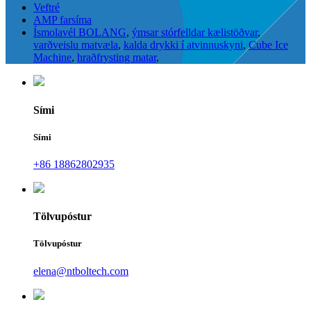
Veftré
AMP farsíma
Ísmolavél BOLANG
,
ýmsar stórfelldar kælistöðvar
,
varðveislu matvæla
,
kalda drykki í atvinnuskyni
,
Cube Ice
Machine
,
hraðfrysting matar
,
Sími
Sími
+86 18862802935
Tölvupóstur
Tölvupóstur
elena@ntboltech.com