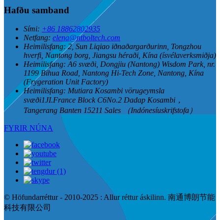
Hafðu samband
Sími:
+86 18862802935
Netfang:
elena@ntboltech.com
Heimilisfang:
2, Sun Liqiao iðnaðargarðurinn, Tongzhou
hverfi, Nantong borg, Jiangsu héraði, Kína (ísvélaverksmiðja)
Heimilisfang:
A6 svæði, Dongjiu (Nantong) Wisdom Park, nr.
1199 Bihua Road, Nantong Hi-Tech Zone, Nantong, Kína
(Frygeration Unit Factory)
Heimilisfang:
Mutiara Kosambi vörugeymsla
svæði1JI.France Block C6No.2 Dadap Kosambi，
Tangerang Banten 15211 Sales （Indónesíuskrifstofa）
FYRIR NÚNA
© Höfundarréttur - 2010-2025 : Allur réttur áskilinn. 南通博朗节能
科技有限公司