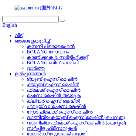
English
വീട്
ഞങ്ങളേക്കുറിച്ച്
കമ്പനി പ്രൊഫൈൽ
BOLANG സേവനം
കാണിക്കുക & സർട്ടിഫിക്കറ്റ്
BOLANG ബിഗ് ഫാമിലി
വാർത്ത
ഉൽപ്പന്നങ്ങൾ
ട്യൂബ് ഐസ് മെഷീൻ
ക്യൂബ് ഐസ് മെഷീൻ
ഫ്ലേക്ക് ഐസ് മെഷീൻ
ഐസ് മെഷീൻ തടയുക
ക്ലിയർ ഐസ് മെഷീൻ
ഫ്ലൂയിഡ് ഐസ് മെഷീൻ
സ്നോഫ്ലെക്ക് ഐസ് മെഷീൻ
വാണിജ്യ ക്യൂബ് ഐസ് മെഷീൻ (ചെറുത്)
വാണിജ്യ ഫ്ലേക്ക് ഐസ് മെഷീൻ (ചെറുത്)
സർപ്പിള ഫ്രീസറുകൾ
കോൾഡ് സ്റ്റോറേജ് പദ്ധതി