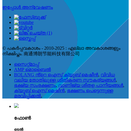
ഇപ്പോൾ അന്വേഷണം
© പകർപ്പവകാശം - 2010-2025 : എല്ലാ അവകാശങ്ങളും
നിക്ഷിപ്തം. 南通博朗节能科技有限公司
സൈറ്റ്മാപ്പ്
AMP മൊബൈൽ
BOLANG ൻ്റെ ഐസ് ക്യൂബ് മെഷീൻ
,
വിവിധ
വലിയ തോതിലുള്ള ശീതീകരണ സൗകര്യങ്ങൾ
,
ഭക്ഷ്യ സംരക്ഷണം
,
വാണിജ്യ ശീതള പാനീയങ്ങൾ
,
ക്യൂബ് ഐസ് മെഷീൻ
,
ഭക്ഷണം പെട്ടെന്നുള്ള
മരവിപ്പിക്കൽ
,
ഫോൺ
ടെൽ