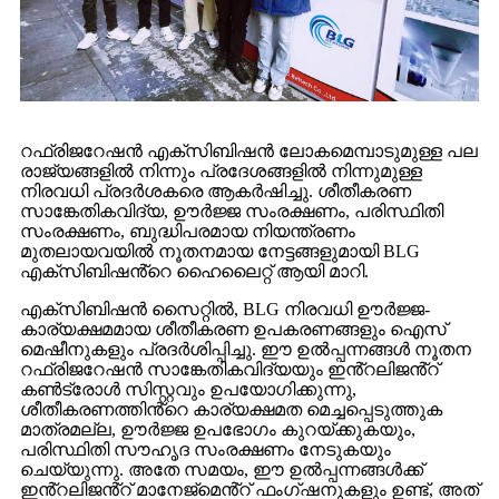
റഫ്രിജറേഷൻ എക്സിബിഷൻ ലോകമെമ്പാടുമുള്ള പല
രാജ്യങ്ങളിൽ നിന്നും പ്രദേശങ്ങളിൽ നിന്നുമുള്ള
നിരവധി പ്രദർശകരെ ആകർഷിച്ചു. ശീതീകരണ
സാങ്കേതികവിദ്യ, ഊർജ്ജ സംരക്ഷണം, പരിസ്ഥിതി
സംരക്ഷണം, ബുദ്ധിപരമായ നിയന്ത്രണം
മുതലായവയിൽ നൂതനമായ നേട്ടങ്ങളുമായി BLG
എക്സിബിഷൻ്റെ ഹൈലൈറ്റ് ആയി മാറി.
എക്സിബിഷൻ സൈറ്റിൽ, BLG നിരവധി ഊർജ്ജ-
കാര്യക്ഷമമായ ശീതീകരണ ഉപകരണങ്ങളും ഐസ്
മെഷീനുകളും പ്രദർശിപ്പിച്ചു. ഈ ഉൽപ്പന്നങ്ങൾ നൂതന
റഫ്രിജറേഷൻ സാങ്കേതികവിദ്യയും ഇൻ്റലിജൻ്റ്
കൺട്രോൾ സിസ്റ്റവും ഉപയോഗിക്കുന്നു,
ശീതീകരണത്തിൻ്റെ കാര്യക്ഷമത മെച്ചപ്പെടുത്തുക
മാത്രമല്ല, ഊർജ്ജ ഉപഭോഗം കുറയ്ക്കുകയും,
പരിസ്ഥിതി സൗഹൃദ സംരക്ഷണം നേടുകയും
ചെയ്യുന്നു. അതേ സമയം, ഈ ഉൽപ്പന്നങ്ങൾക്ക്
ഇൻ്റലിജൻ്റ് മാനേജ്മെൻ്റ് ഫംഗ്ഷനുകളും ഉണ്ട്, അത്