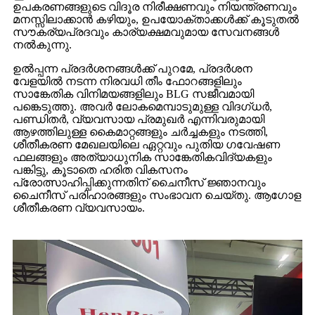
ഉപകരണങ്ങളുടെ വിദൂര നിരീക്ഷണവും നിയന്ത്രണവും
മനസ്സിലാക്കാൻ കഴിയും, ഉപയോക്താക്കൾക്ക് കൂടുതൽ
സൗകര്യപ്രദവും കാര്യക്ഷമവുമായ സേവനങ്ങൾ
നൽകുന്നു.
ഉൽപ്പന്ന പ്രദർശനങ്ങൾക്ക് പുറമേ, പ്രദർശന
വേളയിൽ നടന്ന നിരവധി തീം ഫോറങ്ങളിലും
സാങ്കേതിക വിനിമയങ്ങളിലും BLG സജീവമായി
പങ്കെടുത്തു. അവർ ലോകമെമ്പാടുമുള്ള വിദഗ്ധർ,
പണ്ഡിതർ, വ്യവസായ പ്രമുഖർ എന്നിവരുമായി
ആഴത്തിലുള്ള കൈമാറ്റങ്ങളും ചർച്ചകളും നടത്തി,
ശീതീകരണ മേഖലയിലെ ഏറ്റവും പുതിയ ഗവേഷണ
ഫലങ്ങളും അത്യാധുനിക സാങ്കേതികവിദ്യകളും
പങ്കിട്ടു, കൂടാതെ ഹരിത വികസനം
പ്രോത്സാഹിപ്പിക്കുന്നതിന് ചൈനീസ് ജ്ഞാനവും
ചൈനീസ് പരിഹാരങ്ങളും സംഭാവന ചെയ്തു. ആഗോള
ശീതീകരണ വ്യവസായം.