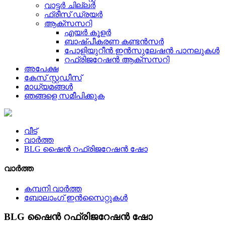
വാട്ടർ ചില്ലർ
ഫ്രീസ് ഡ്രയർ
ആക്സസറി
എയർ കൂളർ
ബാഷ്പീകരണ കണ്ടൻസർ
പോളിയുറീൻ ഇൻസുലേഷൻ പാനലുകൾ
റഫ്രിജറേഷൻ ആക്സസറി
അപേക്ഷ
കേസ് സ്റ്റഡീസ്
മാധ്യമങ്ങൾ
ഞങ്ങളെ സമീപിക്കുക
വീട്
വാർത്ത
BLG ഷൈൻ റഫ്രിജറേഷൻ ഷോ
വാർത്ത
കമ്പനി വാർത്ത
ബോലാംഗ് ഇൻസൈറ്റുകൾ
BLG ഷൈൻ റഫ്രിജറേഷൻ ഷോ