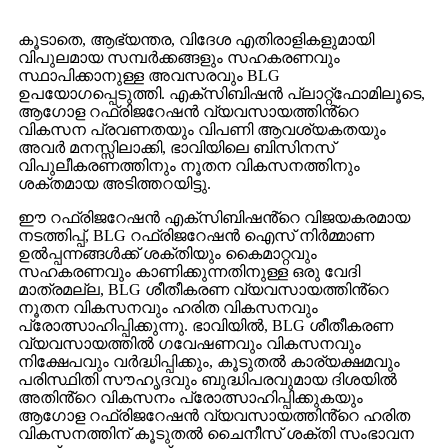
കൂടാതെ, ആഭ്യന്തര, വിദേശ എതിരാളികളുമായി
വിപുലമായ സമ്പർക്കങ്ങളും സഹകരണവും
സ്ഥാപിക്കാനുള്ള അവസരവും BLG
ഉപയോഗപ്പെടുത്തി. എക്‌സിബിഷൻ പ്ലാറ്റ്‌ഫോമിലൂടെ,
ആഗോള റഫ്രിജറേഷൻ വ്യവസായത്തിൻ്റെ
വികസന പ്രവണതയും വിപണി ആവശ്യകതയും
അവർ മനസ്സിലാക്കി, ഭാവിയിലെ ബിസിനസ്
വിപുലീകരണത്തിനും നൂതന വികസനത്തിനും
ശക്തമായ അടിത്തറയിട്ടു.
ഈ റഫ്രിജറേഷൻ എക്‌സിബിഷൻ്റെ വിജയകരമായ
നടത്തിപ്പ്, BLG റഫ്രിജറേഷൻ ഐസ് നിർമ്മാണ
ഉൽപ്പന്നങ്ങൾക്ക് ശക്തിയും കൈമാറ്റവും
സഹകരണവും കാണിക്കുന്നതിനുള്ള ഒരു വേദി
മാത്രമല്ല, BLG ശീതീകരണ വ്യവസായത്തിൻ്റെ
നൂതന വികസനവും ഹരിത വികസനവും
പ്രോത്സാഹിപ്പിക്കുന്നു. ഭാവിയിൽ, BLG ശീതീകരണ
വ്യവസായത്തിൽ ഗവേഷണവും വികസനവും
നിക്ഷേപവും വർദ്ധിപ്പിക്കും, കൂടുതൽ കാര്യക്ഷമവും
പരിസ്ഥിതി സൗഹൃദവും ബുദ്ധിപരവുമായ ദിശയിൽ
അതിൻ്റെ വികസനം പ്രോത്സാഹിപ്പിക്കുകയും
ആഗോള റഫ്രിജറേഷൻ വ്യവസായത്തിൻ്റെ ഹരിത
വികസനത്തിന് കൂടുതൽ ചൈനീസ് ശക്തി സംഭാവന