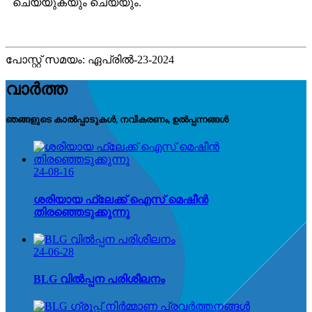
ചെയ്യുകയും ചെയ്യും.
പോസ്റ്റ് സമയം: ഏപ്രിൽ-23-2024
വാർത്ത
ഞങ്ങളുടെ കാൽപ്പാടുകൾ, നവീകരണം, ഉൽപ്പന്നങ്ങൾ
24-08-16
ശരിയായ ഫ്ലേക്ക് ഐസ് മെഷീൻ
തിരഞ്ഞെടുക്കുന്നു
24-06-28
BLG വിൽപ്പന പരിശീലനം