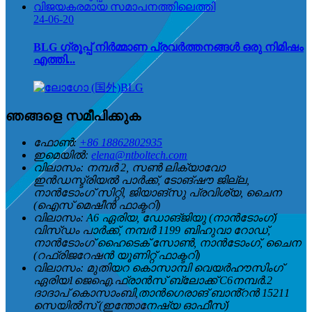
24-06-20
BLG ഗ്രൂപ്പ് നിർമ്മാണ പ്രവർത്തനങ്ങൾ ഒരു നിമിഷം
എത്തി...
ഞങ്ങളെ സമീപിക്കുക
ഫോൺ:
+86 18862802935
ഇമെയിൽ:
elena@ntboltech.com
വിലാസം:
നമ്പർ 2, സൺ ലിക്യാവോ
ഇൻഡസ്ട്രിയൽ പാർക്ക്, ടോങ്‌ഷൗ ജില്ല,
നാൻടോംഗ് സിറ്റി, ജിയാങ്‌സു പ്രവിശ്യ, ചൈന
(ഐസ് മെഷീൻ ഫാക്ടറി)
വിലാസം:
A6 ഏരിയ, ഡോങ്ജിയു (നാൻടോംഗ്)
വിസ്ഡം പാർക്ക്, നമ്പർ 1199 ബിഹുവാ റോഡ്,
നാൻടോംഗ് ഹൈടെക് സോൺ, നാൻടോംഗ്, ചൈന
(റഫ്രിജറേഷൻ യൂണിറ്റ് ഫാക്ടറി)
വിലാസം:
മുതിയറ കൊസാമ്പി വെയർഹൗസിംഗ്
ഏരിയ1ജെഐ.ഫ്രാൻസ് ബ്ലോക്ക് C6നമ്പർ.2
ദാദാപ് കൊസാംബി,താൻഗെരാങ് ബാൻ്റൻ 15211
സെയിൽസ് (ഇന്തോനേഷ്യ ഓഫീസ്)