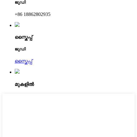
ജൂഡി
+86 18862802935
സ്കൈപ്പ്
ജൂഡി
സ്കൈപ്പ്
മുകളിൽ