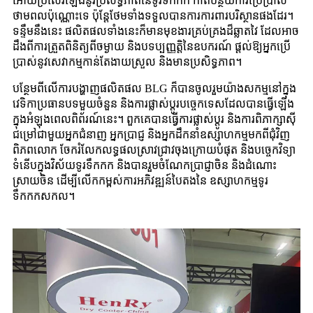
អោយប្រសើរឡើងនូវប្រសិទ្ធភាពនៃទូរទឹកកក កាត់បន្ថយការប្រើប្រាស់
ថាមពលប៉ុណ្ណោះទេ ប៉ុន្តែថែមទាំងទទួលបានការការពារបរិស្ថានផងដែរ។
ទន្ទឹមនឹងនេះ ផលិតផលទាំងនេះក៏មានមុខងារគ្រប់គ្រងដ៏ឆ្លាតវៃ ដែលអាច
ដឹងពីការត្រួតពិនិត្យពីចម្ងាយ និងបទប្បញ្ញត្តិនៃឧបករណ៍ ផ្តល់ឱ្យអ្នកប្រើ
ប្រាស់នូវសេវាកម្មកាន់តែងាយស្រួល និងមានប្រសិទ្ធភាព។
បន្ថែមពីលើការបង្ហាញផលិតផល BLG ក៏បានចូលរួមយ៉ាងសកម្មនៅក្នុង
វេទិកាប្រធានបទមួយចំនួន និងការផ្លាស់ប្តូរបច្ចេកទេសដែលបានធ្វើឡើង
ក្នុងអំឡុងពេលពិព័រណ៍នេះ។ ពួកគេបានធ្វើការផ្លាស់ប្តូរ និងការពិភាក្សាស៊ី
ជម្រៅជាមួយអ្នកជំនាញ អ្នកប្រាជ្ញ និងអ្នកដឹកនាំឧស្សាហកម្មមកពីជុំវិញ
ពិភពលោក ចែករំលែកលទ្ធផលស្រាវជ្រាវចុងក្រោយបំផុត និងបច្ចេកវិទ្យា
ទំនើបក្នុងវិស័យទូរទឹកកក និងបានរួមចំណែកប្រាជ្ញាចិន និងដំណោះ
ស្រាយចិន ដើម្បីលើកកម្ពស់ការអភិវឌ្ឍន៍បៃតងនៃ ឧស្សាហកម្មទូរ
ទឹកកកសកល។