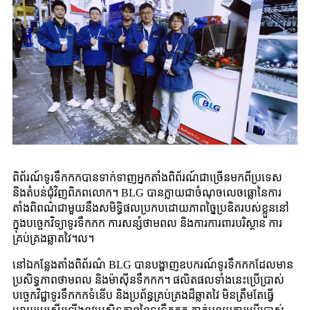
ពិព័រណ៍ទូរទឹកកកបានទាក់ទាញអ្នកតាំងពិព័រណ៍ជាច្រើនមកពីប្រទេស
និងតំបន់ជុំវិញពិភពលោក។ BLG បានក្លាយជាចំណុចលេចធ្លោនៃការ
តាំងពិពណ៌ជាមួយនឹងសមិទ្ធិផលប្រកបដោយភាពច្នៃប្រឌិតរបស់ខ្លួននៅ
ក្នុងបច្ចេកវិទ្យាទូរទឹកកក ការសន្សំថាមពល និងការការពារបរិស្ថាន ការ
គ្រប់គ្រងឆ្លាតវៃ។ល។
នៅឯកន្លែងតាំងពិព័រណ៌ BLG បានបង្ហាញឧបករណ៍ទូរទឹកកកដែលមាន
ប្រសិទ្ធភាពថាមពល និងម៉ាស៊ីនទឹកកក។ ផលិតផលទាំងនេះប្រើប្រាស់
បច្ចេកវិជ្ជាទូរទឹកកកទំនើប និងប្រព័ន្ធគ្រប់គ្រងដ៏ឆ្លាតវៃ មិនត្រឹមតែធ្វើ