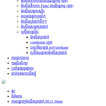
ម៉ាស៊ីនទឹកកកគូបពាណិជ្ជកម្ម (តូច)
ម៉ាស៊ីនទឹកកក Flake ពាណិជ្ជកម្ម (តូច)
ម៉ាស៊ីនបង្កកស្ពៀរ
គម្រោងផ្ទុកត្រជាក់
ម៉ាស៊ីនត្រជាក់ទឹក។
ម៉ាស៊ីនសម្ងួតត្រជាក់
គ្រឿងបន្លាស់
ម៉ាស៊ីនត្រជាក់
condenser ហួត
បន្ទះអ៊ីសូឡង់ polyurethane
គ្រឿងបន្លាស់ម៉ាស៊ីនត្រជាក់
ការដាក់ពាក្យ
ករណីសិក្សា
ប្រព័ន្ធផ្សព្វផ្សាយ
ទាក់ទងមកយើងខ្ញុំ
ផ្ទះ
ព័ត៌មាន
ការបង្ហាញម៉ាស៊ីនត្រជាក់ BLG Shine