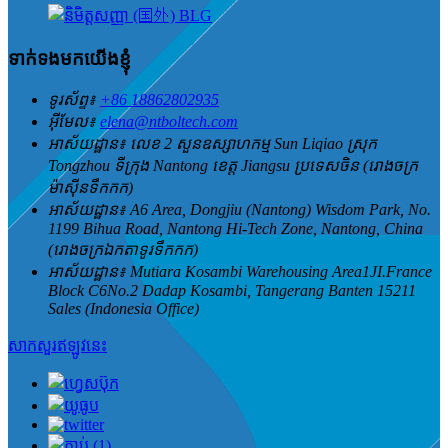
ទាក់ទងមកយើងខ្ញុំ
ទូរស័ព្ទ៖
+86 18862802935
អ៊ីមែល៖
elena@ntboltech.com
អាស័យដ្ឋាន៖
លេខ 2 សួនឧស្សាហកម្ម Sun Liqiao ស្រុក
Tongzhou ទីក្រុង Nantong ខេត្ត Jiangsu ប្រទេសចិន (រោងចក្រ
ម៉ាស៊ីនទឹកកក)
អាស័យដ្ឋាន៖
A6 Area, Dongjiu (Nantong) Wisdom Park, No.
1199 Bihua Road, Nantong Hi-Tech Zone, Nantong, China
(រោងចក្រឯកតាទូរទឹកកក)
អាស័យដ្ឋាន៖
Mutiara Kosambi Warehousing Area1JI.France
Block C6No.2 Dadap Kosambi, Tangerang Banten 15211
Sales (Indonesia Office)
សាកសួរឥឡូវនេះ