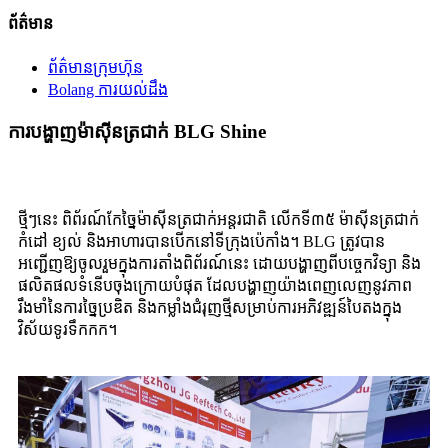
ព័ត៌មាន
ព័ត៌មានក្រុមហ៊ុន
Bolang ការយល់ដឹង
ការបង្ហាញម៉ាស៊ីនត្រជាក់ BLG Shine
ថ្មីៗនេះ ពិព័រណ៍កែច្នៃម៉ាស៊ីនត្រជាក់អន្តរជាតិ លើកទី៣៥ ម៉ាស៊ីនត្រជាក់
កំដៅ ខ្យល់ និងអាហារបានបើកនៅទីក្រុងប៉េកាំង។ BLG ត្រូវបាន
អញ្ជើញឱ្យចូលរួមក្នុងការតាំងពិព័រណ៍នេះ ដោយបង្ហាញពីបច្ចេកវិទ្យា និង
ផលិតផលទំនើបចុងក្រោយបំផុត ដែលបង្ហាញយ៉ាងពេញលេញនូវភាព
រឹងមាំនៃការច្នៃប្រឌិត និងកម្លាំងជំរុញថ្មីសម្រាប់ការអភិវឌ្ឍន៍បៃតងក្នុង
វិស័យទូរទឹកកក។