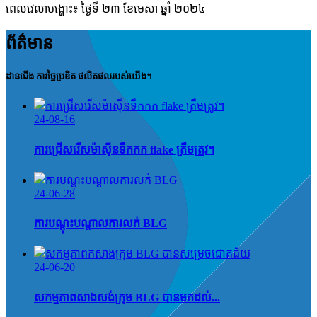
ពេលវេលាបង្ហោះ៖ ថ្ងៃទី ២៣ ខែមេសា ឆ្នាំ ២០២៤
ព័ត៌មាន
ដានជើង ការច្នៃប្រឌិត ផលិតផលរបស់យើង។
24-08-16
ការជ្រើសរើសម៉ាស៊ីនទឹកកក flake ត្រឹមត្រូវ។
24-06-28
ការបណ្តុះបណ្តាលការលក់ BLG
24-06-20
សកម្មភាពសាងសង់ក្រុម BLG បានមកដល់...