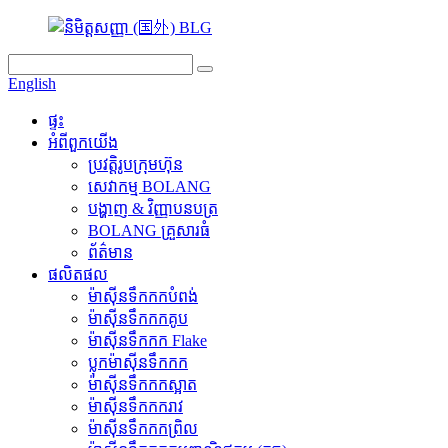
English
ផ្ទះ
អំពីពួកយើង
ប្រវត្តិរូបក្រុមហ៊ុន
សេវាកម្ម BOLANG
បង្ហាញ & វិញ្ញាបនបត្រ
BOLANG គ្រួសារធំ
ព័ត៌មាន
ផលិតផល
ម៉ាស៊ីនទឹកកកបំពង់
ម៉ាស៊ីនទឹកកកគូប
ម៉ាស៊ីនទឹកកក Flake
ប្លុកម៉ាស៊ីនទឹកកក
ម៉ាស៊ីនទឹកកកស្អាត
ម៉ាស៊ីនទឹកកករាវ
ម៉ាស៊ីនទឹកកកព្រិល