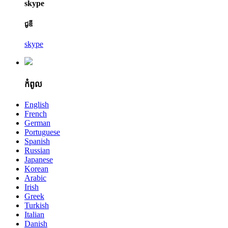
skype
ជូឌី
skype
កំពូល
English
French
German
Portuguese
Spanish
Russian
Japanese
Korean
Arabic
Irish
Greek
Turkish
Italian
Danish