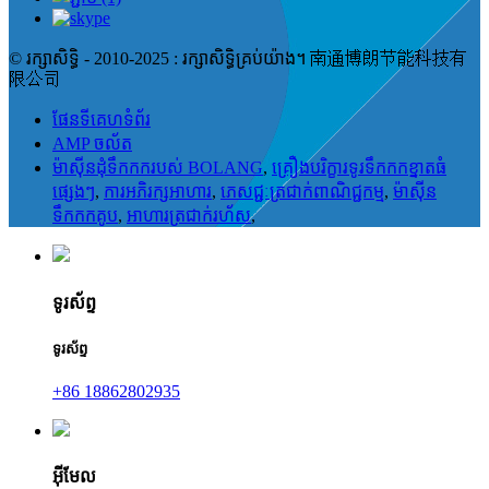
© រក្សាសិទ្ធិ - 2010-2025 : រក្សាសិទ្ធិគ្រប់យ៉ាង។ 南通博朗节能科技有
限公司
ផែនទីគេហទំព័រ
AMP ចល័ត
ម៉ាស៊ីនដុំទឹកកករបស់ BOLANG
,
គ្រឿងបរិក្ខារទូរទឹកកកខ្នាតធំ
ផ្សេងៗ
,
ការអភិរក្សអាហារ
,
ភេសជ្ជៈត្រជាក់ពាណិជ្ជកម្ម
,
ម៉ាស៊ីន
ទឹកកកគូប
,
អាហារត្រជាក់រហ័ស
,
ទូរស័ព្ទ
ទូរស័ព្ទ
+86 18862802935
អ៊ីមែល