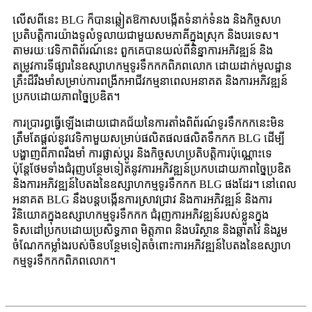
លើសពីនេះ BLG ក៏បានឆ្លៀតឱកាសបង្កើតទំនាក់ទំនង និងកិច្ចសហ
ប្រតិបត្តិការយ៉ាងទូលំទូលាយជាមួយសមភាគីក្នុងស្រុក និងបរទេស។
តាមរយៈវេទិកាពិព័រណ៍នេះ ពួកគេបានយល់ពីនិន្នាការអភិវឌ្ឍន៍ និង
តម្រូវការទីផ្សារនៃឧស្សាហកម្មទូរទឹកកកពិភពលោក ដោយដាក់មូលដ្ឋាន
គ្រឹះដ៏រឹងមាំសម្រាប់ការពង្រីកអាជីវកម្មនាពេលអនាគត និងការអភិវឌ្ឍន៍
ប្រកបដោយភាពច្នៃប្រឌិត។
ការប្រារព្ធធ្វើឡើងដោយជោគជ័យនៃការតាំងពិព័រណ៍ទូរទឹកកកនេះមិន
ត្រឹមតែផ្តល់នូវវេទិកាមួយសម្រាប់ផលិតផលផលិតទឹកកក BLG ដើម្បី
បង្ហាញពីភាពរឹងមាំ ការផ្លាស់ប្តូរ និងកិច្ចសហប្រតិបត្តិការប៉ុណ្ណោះទេ
ប៉ុន្តែថែមទាំងជំរុញបន្ថែមទៀតនូវការអភិវឌ្ឍន៍ប្រកបដោយភាពច្នៃប្រឌិត
និងការអភិវឌ្ឍន៍បៃតងនៃឧស្សាហកម្មទូរទឹកកក BLG ផងដែរ។ នៅពេល
អនាគត BLG នឹងបន្តបង្កើនការស្រាវជ្រាវ និងការអភិវឌ្ឍន៍ និងការ
វិនិយោគក្នុងឧស្សាហកម្មទូរទឹកកក ជំរុញការអភិវឌ្ឍន៍របស់ខ្លួនក្នុង
ទិសដៅប្រកបដោយប្រសិទ្ធភាព មិត្តភាព និងបរិស្ថាន និងឆ្លាតវៃ និងរួម
ចំណែកកម្លាំងរបស់ចិនបន្ថែមទៀតចំពោះការអភិវឌ្ឍន៍បៃតងនៃឧស្សាហ
កម្មទូរទឹកកកពិភពលោក។