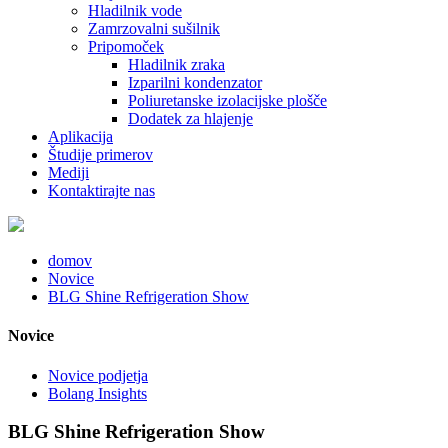
Hladilnik vode
Zamrzovalni sušilnik
Pripomoček
Hladilnik zraka
Izparilni kondenzator
Poliuretanske izolacijske plošče
Dodatek za hlajenje
Aplikacija
Študije primerov
Mediji
Kontaktirajte nas
domov
Novice
BLG Shine Refrigeration Show
Novice
Novice podjetja
Bolang Insights
BLG Shine Refrigeration Show