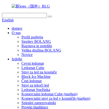
English
domov
O nas
Profil podjetja
Storitev BOLANG
Razstava in potrdilo
Velika družina BOLANG
Novice
Izdelki
Cevni ledomat
Ledomat Cube
Stroj za led na kosmiče
Block Ice Machine
Čisti ledomat
Stroj za tekoči led
Ledomat Snežinka
Komercialni ledomat Cube (majhen)
Komercialni stroj za led v kosmičih (majhen)
Spiralni zamrzovalniki
Projekt hladilnice