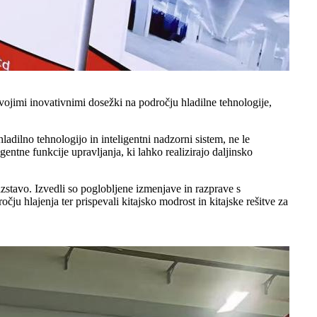
 svojimi inovativnimi dosežki na področju hladilne tehnologije,
adilno tehnologijo in inteligentni nadzorni sistem, ne le
gentne funkcije upravljanja, ki lahko realizirajo daljinsko
zstavo. Izvedli so poglobljene izmenjave in razprave s
čju hlajenja ter prispevali kitajsko modrost in kitajske rešitve za