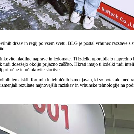
številnih držav in regij po vsem svetu. BLG je postal vrhunec razstave s
itd.
kovite hladilne naprave in ledomate. Ti izdelki uporabljajo napredno hl
tudi dosežejo okolju prijazno zaščito. Hkrati imajo ti izdelki tudi inteli
 priročne in učinkovite storitve.
vilnih tematskih forumih in tehničnih izmenjavah, ki so potekale med ra
 izmenjali rezultate najnovejših raziskav in vrhunske tehnologije na podro