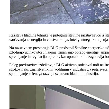
Razstava hladilne tehnike je pritegnila številne razstavljavce iz 
varčevanja z energijo in varstva okolja, inteligentnega krmiljenja 
Na razstavnem prostoru je BLG predstavil številne energetsko učin
izboljšajo učinkovitost hlajenja, zmanjšajo porabo energije, ampak 
spremljanje in regulacijo opreme, kar uporabnikom zagotavlja bolj
Poleg predstavitve izdelkov je BLG aktivno sodeloval tudi na šte
strokovnjaki, znanstveniki in vodilnimi v industriji z vsega sveta,
spodbujanje zelenega razvoja svetovno hladilno industrijo.