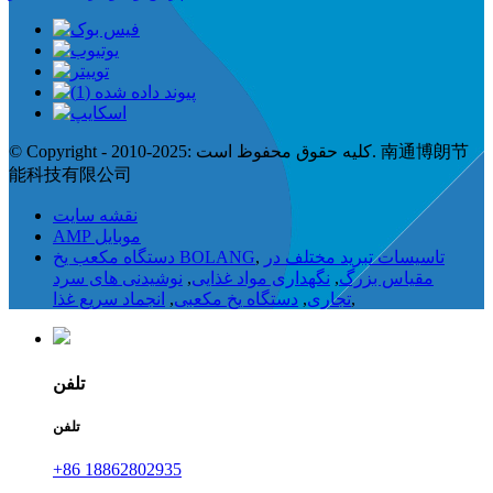
© Copyright - 2010-2025: کلیه حقوق محفوظ است. 南通博朗节
能科技有限公司
نقشه سایت
AMP موبایل
تاسیسات تبرید مختلف در
,
دستگاه مکعب یخ BOLANG
مقیاس بزرگ
,
نگهداری مواد غذایی
,
نوشیدنی های سرد
,
تجاری
,
دستگاه یخ مکعبی
,
انجماد سریع غذا
تلفن
تلفن
+86 18862802935