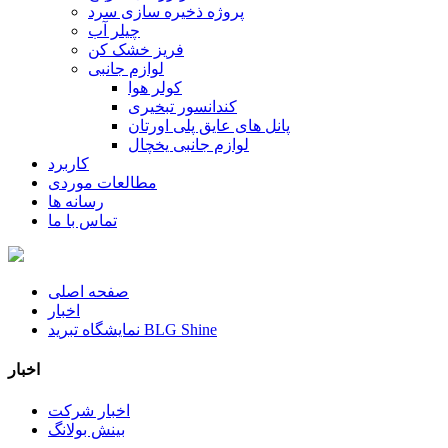
پروژه ذخیره سازی سرد
چیلر آب
فریز خشک کن
لوازم جانبی
کولر هوا
کندانسور تبخیری
پانل های عایق پلی اورتان
لوازم جانبی یخچال
کاربرد
مطالعات موردی
رسانه ها
تماس با ما
صفحه اصلی
اخبار
نمایشگاه تبرید BLG Shine
اخبار
اخبار شرکت
بینش بولانگ