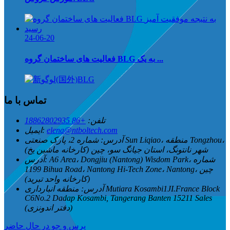
24-06-20
فعالیت های ساختمان گروه BLG به یک ...
تماس با ما
تلفن:
+86 18862802935
elena@ntboltech.com
ایمیل:
آدرس:
شماره 2، پارک صنعتی Sun Liqiao، منطقه Tongzhou،
شهر نانتونگ، استان جیانگ سو، چین (کارخانه ماشین یخ)
A6 Area، Dongjiu (Nantong) Wisdom Park، شماره
آدرس:
1199 Bihua Road، Nantong Hi-Tech Zone، Nantong، چین
(کارخانه واحد تبرید)
آدرس:
منطقه انبارداری Mutiara Kosambi1JI.France Block
C6No.2 Dadap Kosambi, Tangerang Banten 15211 Sales
(دفتر اندونزی)
پرس و جو در حال حاضر