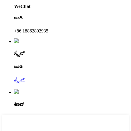
WeChat
ಜೂಡಿ
+86 18862802935
ಸ್ಕೈಪ್
ಜೂಡಿ
ಸ್ಕೈಪ್
ಟಾಪ್