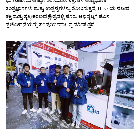
ಭಾಗವಹಿಸಲು ಆಹ್ವಾನಿಸಲಾಯಿತು, ಇತ್ತೀಚಿನ ಅತ್ಯಾಧುನಿಕ
ತಂತ್ರಜ್ಞಾನಗಳು ಮತ್ತು ಉತ್ಪನ್ನಗಳನ್ನು ತೋರಿಸುತ್ತದೆ, BLG ಯ ನವೀನ
ಶಕ್ತಿ ಮತ್ತು ಶೈತ್ಯೀಕರಣದ ಕ್ಷೇತ್ರದಲ್ಲಿ ಹಸಿರು ಅಭಿವೃದ್ಧಿಗೆ ಹೊಸ
ಪ್ರಚೋದನೆಯನ್ನು ಸಂಪೂರ್ಣವಾಗಿ ಪ್ರದರ್ಶಿಸುತ್ತದೆ.