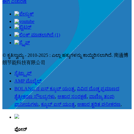
ಈಗ ವಿಚಾರಣೆ
© ಕೃತಿಸ್ವಾಮ್ಯ - 2010-2025 : ಎಲ್ಲಾ ಹಕ್ಕುಗಳನ್ನು ಕಾಯ್ದಿರಿಸಲಾಗಿದೆ. 南通博
朗节能科技有限公司
ಸೈಟ್ಮ್ಯಾಪ್
AMP ಮೊಬೈಲ್
BOLANG ನ ಐಸ್ ಕ್ಯೂಬ್ ಯಂತ್ರ
,
ವಿವಿಧ ದೊಡ್ಡ ಪ್ರಮಾಣದ
ಶೈತ್ಯೀಕರಣ ಸೌಲಭ್ಯಗಳು
,
ಆಹಾರ ಸಂರಕ್ಷಣೆ
,
ವಾಣಿಜ್ಯ ತಂಪು
ಪಾನೀಯಗಳು
,
ಕ್ಯೂಬ್ ಐಸ್ ಯಂತ್ರ
,
ಆಹಾರ ತ್ವರಿತ ಘನೀಕರಣ
,
ಫೋನ್