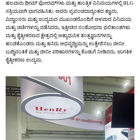
ಹಲವಾರು ಥೀಮ್ ಫೋರಮ್‌ಗಳು ಮತ್ತು ತಾಂತ್ರಿಕ ವಿನಿಮಯಗಳಲ್ಲಿ BLG
ಸಕ್ರಿಯವಾಗಿ ಭಾಗವಹಿಸಿತು. ಅವರು ಪ್ರಪಂಚದಾದ್ಯಂತದ ತಜ್ಞರು,
ವಿದ್ವಾಂಸರು ಮತ್ತು ಉದ್ಯಮದ ಮುಖಂಡರೊಂದಿಗೆ ಆಳವಾದ ವಿನಿಮಯ
ಮತ್ತು ಚರ್ಚೆಗಳನ್ನು ನಡೆಸಿದರು, ಇತ್ತೀಚಿನ ಸಂಶೋಧನಾ ಫಲಿತಾಂಶಗಳು
ಮತ್ತು ಶೈತ್ಯೀಕರಣದ ಕ್ಷೇತ್ರದಲ್ಲಿ ಅತ್ಯಾಧುನಿಕ ತಂತ್ರಜ್ಞಾನಗಳನ್ನು
ಹಂಚಿಕೊಂಡರು ಮತ್ತು ಹಸಿರು ಅಭಿವೃದ್ಧಿಯನ್ನು ಉತ್ತೇಜಿಸಲು ಚೀನೀ
ಬುದ್ಧಿವಂತಿಕೆ ಮತ್ತು ಚೀನೀ ಪರಿಹಾರಗಳನ್ನು ಕೊಡುಗೆ ನೀಡಿದರು. ಜಾಗತಿಕ
ಶೈತ್ಯೀಕರಣ ಉದ್ಯಮ.