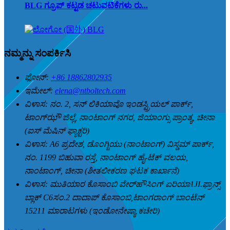
BLG ಗ್ರೂಪ್ ಕಟ್ಟಡ ಚಟುವಟಿಕೆಗಳು ರು...
ನಮ್ಮನ್ನು ಸಂಪರ್ಕಿಸಿ
ಫೋನ್:
+86 18862802935
ಇಮೇಲ್:
elena@ntboltech.com
ವಿಳಾಸ:
ನಂ. 2, ಸನ್ ಲಿಕಿಯಾವೊ ಇಂಡಸ್ಟ್ರಿಯಲ್ ಪಾರ್ಕ್,
ಟಾಂಗ್‌ಝೌ ಜಿಲ್ಲೆ, ನಾಂಟಾಂಗ್ ನಗರ, ಜಿಯಾಂಗ್ಸು ಪ್ರಾಂತ್ಯ, ಚೀನಾ
(ಐಸ್ ಮೆಷಿನ್ ಫ್ಯಾಕ್ಟರಿ)
ವಿಳಾಸ:
A6 ಪ್ರದೇಶ, ಡೊಂಗ್ಜಿಯು (ನಾಂಟಾಂಗ್) ವಿಸ್ಡಮ್ ಪಾರ್ಕ್,
ನಂ. 1199 ಬಿಹುವಾ ರಸ್ತೆ, ನಾಂಟಾಂಗ್ ಹೈ-ಟೆಕ್ ವಲಯ,
ನಾಂಟಾಂಗ್, ಚೀನಾ (ಶೀತಲೀಕರಣ ಘಟಕ ಕಾರ್ಖಾನೆ)
ವಿಳಾಸ:
ಮುತಿಯಾರ ಕೊಸಾಂಬಿ ವೇರ್‌ಹೌಸಿಂಗ್ ಏರಿಯಾ1JI.ಫ್ರಾನ್ಸ್
ಬ್ಲಾಕ್ C6ಸಂ.2 ದಾದಾಪ್ ಕೊಸಾಂಬಿ,ಟಾಂಗರಾಂಗ್ ಬಾಂಟೆನ್
15211 ಮಾರಾಟಗಳು (ಇಂಡೋನೇಷ್ಯಾ ಕಚೇರಿ)