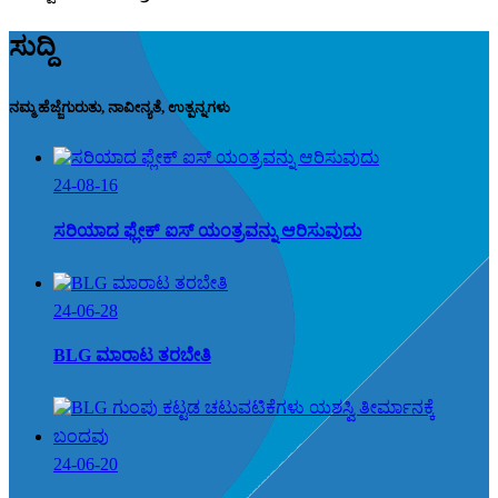
ಸುದ್ದಿ
ನಮ್ಮ ಹೆಜ್ಜೆಗುರುತು, ನಾವೀನ್ಯತೆ, ಉತ್ಪನ್ನಗಳು
24-08-16
ಸರಿಯಾದ ಫ್ಲೇಕ್ ಐಸ್ ಯಂತ್ರವನ್ನು ಆರಿಸುವುದು
24-06-28
BLG ಮಾರಾಟ ತರಬೇತಿ
24-06-20