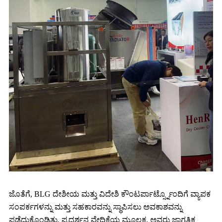
ಜೊತೆಗೆ, BLG ದೇಶೀಯ ಮತ್ತು ವಿದೇಶಿ ಕೌಂಟರ್ಪಾರ್ಟ್ಸ್ನೊಂದಿಗೆ ವ್ಯಾಪಕ
ಸಂಪರ್ಕಗಳನ್ನು ಮತ್ತು ಸಹಕಾರವನ್ನು ಸ್ಥಾಪಿಸಲು ಅವಕಾಶವನ್ನು
ಪಡೆದುಕೊಂಡಿತು. ಪ್ರದರ್ಶನ ವೇದಿಕೆಯ ಮೂಲಕ, ಅವರು ಜಾಗತಿಕ