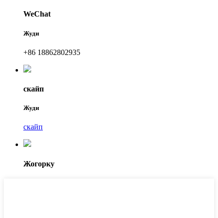
WeChat
Жуди
+86 18862802935
скайп
Жуди
скайп
Жогорку