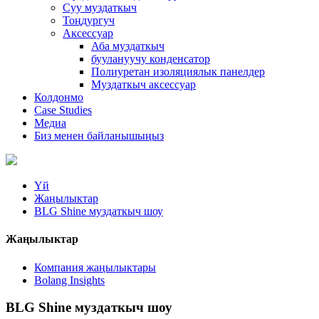
Суу муздаткыч
Тоңдургуч
Аксессуар
Аба муздаткыч
буулануучу конденсатор
Полиуретан изоляциялык панелдер
Муздаткыч аксессуар
Колдонмо
Case Studies
Медиа
Биз менен байланышыңыз
Үй
Жаңылыктар
BLG Shine муздаткыч шоу
Жаңылыктар
Компания жаңылыктары
Bolang Insights
BLG Shine муздаткыч шоу