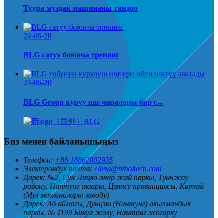
Туура муздак машинаны тандоо
24-06-28
BLG сатуу боюнча тренинг
24-06-20
BLG Group куруу иш-чаралары бир с...
Биз менен байланышыңыз
Телефон:
+86 18862802935
Электрондук почта:
elena@ntboltech.com
Дарек:
№2, Сун Лицяо өнөр жай паркы, Тунчжоу
району, Нантунг шаары, Цзянсу провинциясы, Кытай
(Муз машиналары заводу)
Дарек:
A6 аймагы, Дунцзю (Нантунг) акылмандык
паркы, № 1199 Бихуа жолу, Нантонг жогорку