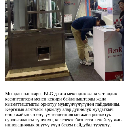
Мындан тышкары, BLG да ата мекендик жана чет элдик
кесиптештери менен кеңири байланыштарды жана
кызматташтыкты орнотуу мүмкүнчүлүгүнөн пайдаланды.
Көргөзмө аянтчасы аркылуу алар дүйнөлүк муздаткыч
өнөр жайынын өнүгүү тенденциясын жана рыноктук
суроо-талапты түшүнүп, келечекте бизнести кеңейтүү жана
инновациялык өнүгүү үчүн бекем пайдубал түзүштү.