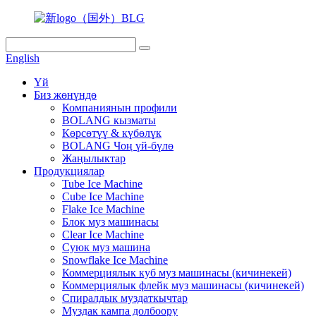
English
Үй
Биз жөнүндө
Компаниянын профили
BOLANG кызматы
Көрсөтүү & күбөлүк
BOLANG Чоң үй-бүлө
Жаңылыктар
Продукциялар
Tube Ice Machine
Cube Ice Machine
Flake Ice Machine
Блок муз машинасы
Clear Ice Machine
Суюк муз машина
Snowflake Ice Machine
Коммерциялык куб муз машинасы (кичинекей)
Коммерциялык флейк муз машинасы (кичинекей)
Спиралдык муздаткычтар
Муздак кампа долбоору