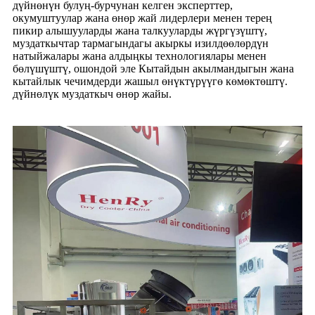
дүйнөнүн булуң-бурчунан келген эксперттер,
окумуштуулар жана өнөр жай лидерлери менен терең
пикир алышууларды жана талкууларды жүргүзүштү,
муздаткычтар тармагындагы акыркы изилдөөлөрдүн
натыйжалары жана алдыңкы технологиялары менен
бөлүшүштү, ошондой эле Кытайдын акылмандыгын жана
кытайлык чечимдерди жашыл өнүктүрүүгө көмөктөштү.
дүйнөлүк муздаткыч өнөр жайы.