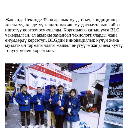
Жакында Пекинде 35-эл аралык муздаткыч, кондиционер,
жылытуу, желдетүү жана тамак-аш муздаткычтарын кайра
иштетүү көргөзмөсү ачылды. Көргөзмөгө катышууга BLG
чакырылган, ал акыркы заманбап технологияларды жана
өнүмдөрдү көрсөтүп, BLGдин инновациялык күчүн жана
муздаткыч тармагындагы жашыл өнүгүүгө жаңы дем-күчтү
толугу менен көрсөткөн.