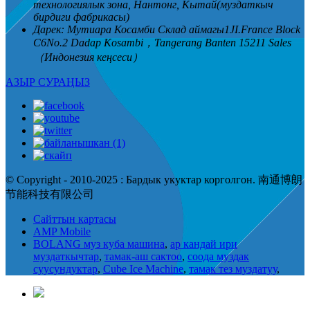
технологиялык зона, Нантонг, Кытай(муздаткыч
бирдиги фабрикасы)
Дарек:
Мутиара Косамби Склад аймагы1JI.France Block
C6No.2 Dadap Kosambi，Tangerang Banten 15211 Sales
（Индонезия кеңсеси）
АЗЫР СУРАҢЫЗ
© Copyright - 2010-2025 : Бардык укуктар корголгон. 南通博朗
节能科技有限公司
Сайттын картасы
AMP Mobile
BOLANG муз куба машина
,
ар кандай ири
муздаткычтар
,
тамак-аш сактоо
,
соода муздак
суусундуктар
,
Cube Ice Machine
,
тамак тез муздатуу
,