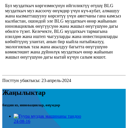
Бул муздаткыч көргөзмөсүнүн ийгиликтүү өтүшү BLG
муздаткыч муз жасоочу өнүмдөр үчүн күч-кубат, алмашуу
жана кызматташууну көрсөтүү үчүн аянтчаны гана камсыз
кылбастан, ошондой эле BLG муздаткыч өнөр жайынын
инновациялык өнүгүүсүнө жана жашыл өнүгүшүнө дагы
өбөлгө түзөт. Келечекте, BLG муздаткыч тармагына
изилдөө жана иштеп чыгууларды жана инвестицияларды
көбөйтүүнү улантат, анын бир кыйла натыйжалуу,
экологиялык таза жана акылдуу багытта өнүгүшүнө
көмөктөшөт жана дүйнөлүк муздаткыч өнөр жайынын
жашыл өнүгүшүнө дагы кытай күчүн салым кошот.
Посттун убактысы: 23-апрель-2024
Жаңылыктар
биздин из, инновациялар, өнүмдөр
24-08-16