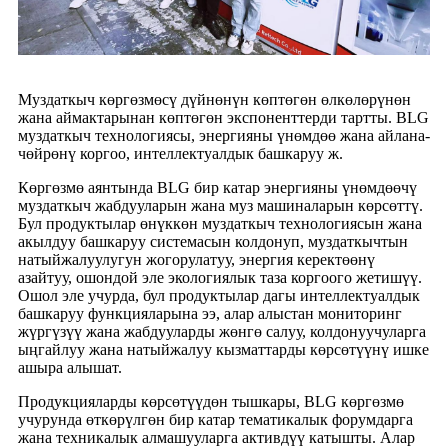
Муздаткыч көргөзмөсү дүйнөнүн көптөгөн өлкөлөрүнөн
жана аймактарынан көптөгөн экспоненттерди тартты. BLG
муздаткыч технологиясы, энергияны үнөмдөө жана айлана-
чөйрөнү коргоо, интеллектуалдык башкаруу ж.
Көргөзмө аянтында BLG бир катар энергияны үнөмдөөчү
муздаткыч жабдууларын жана муз машиналарын көрсөттү.
Бул продуктылар өнүккөн муздаткыч технологиясын жана
акылдуу башкаруу системасын колдонуп, муздаткычтын
натыйжалуулугун жогорулатуу, энергия керектөөнү
азайтуу, ошондой эле экологиялык таза коргоого жетишүү.
Ошол эле учурда, бул продуктылар дагы интеллектуалдык
башкаруу функцияларына ээ, алар алыстан мониторинг
жүргүзүү жана жабдууларды жөнгө салуу, колдонуучуларга
ыңгайлуу жана натыйжалуу кызматтарды көрсөтүүнү ишке
ашыра алышат.
Продукцияларды көрсөтүүдөн тышкары, BLG көргөзмө
учурунда өткөрүлгөн бир катар тематикалык форумдарга
жана техникалык алмашууларга активдүү катышты. Алар